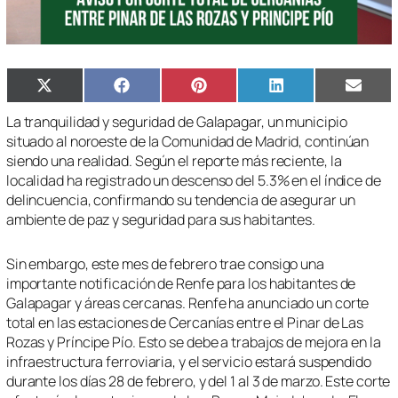
Compartir
Compartir
Compartir
Compartir
Compa
X
Facebook
Pinterest
LinkedIn
Email
en
en
en
en
en
(Twitter)
La tranquilidad y seguridad de Galapagar, un municipio
situado al noroeste de la Comunidad de Madrid, continúan
siendo una realidad. Según el reporte más reciente, la
localidad ha registrado un descenso del 5.3% en el índice de
delincuencia, confirmando su tendencia de asegurar un
ambiente de paz y seguridad para sus habitantes.
Sin embargo, este mes de febrero trae consigo una
importante notificación de Renfe para los habitantes de
Galapagar y áreas cercanas. Renfe ha anunciado un corte
total en las estaciones de Cercanías entre el Pinar de Las
Rozas y Príncipe Pío. Esto se debe a trabajos de mejora en la
infraestructura ferroviaria, y el servicio estará suspendido
durante los días 28 de febrero, y del 1 al 3 de marzo. Este corte