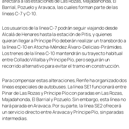
afectará a las estaciones de Las Rozas, Majadahonda, El
Barrial, Pozuelo y Aravaca, las cuales forman parte de las
líneas C-7 y C-10.
Los usuarios de la línea C-7 podrán seguir viajando desde
Alcalá de Henares hasta la estación de Pitis, y quienes
quieran llegar a Príncipe Pío deberán realizar un transbordo a
la línea C-10 en Atocha-Méndez Álvaro-Delicias-Pirámides.
Los trenes de la línea C-10 mantendrán su trayecto habitual
entre Collado Villalba y Príncipe Pío, pero seguirán un
recorrido alternativo para evitar el tramo en construcción.
Para compensar estas alteraciones, Renfe ha organizado dos
líneas especiales de autobuses. La línea SE1 funcionará entre
Pinar de Las Rozas y Príncipe Pío con paradas en Las Rozas,
Majadahonda, El Barrial y Pozuelo. Sin embargo, esta línea no
hará parada en Aravaca. Por su parte, la línea SE2 ofrecerá
un servicio directo entre Aravaca y Príncipe Pío, sin paradas
intermedias.