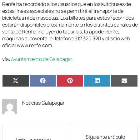
Renfe ha recordado a los usuarios que en los autobuses de
estas líneas especiales no se permitirá el transporte de
bicicletas ni de mascotas. Los billetes para estos recorridos
estarán disponibles próximamente en los distintos canales de
venta de Renfe, incluyendo taquillas, la app de Renfe,
máquinas autoventa, el teléfono 912 320 320 y el sitio web
oficial www.renfe.com.
vía:
Ayuntamiento de Galapagar
.
Compartir
Compartir
Compartir
Compartir
Compa
X
Facebook
Pinterest
LinkedIn
Email
en
en
en
en
en
(Twitter)
Noticias Galapagar
Siguiente artículo