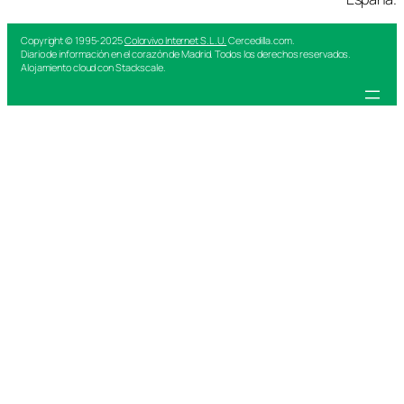
Copyright © 1995-2025
Colorvivo Internet S.L.U.
Cercedilla.com.
Diario de información en el corazón de Madrid. Todos los derechos reservados.
Alojamiento cloud con Stackscale.