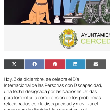
Compartir
Compartir
Compartir
Compartir
Compa
X
Facebook
Pinterest
LinkedIn
Email
en
en
en
en
en
(Twitter)
Hoy, 3 de diciembre, se celebra el Día
Internacional de las Personas con Discapacidad,
una fecha designada por las Naciones Unidas
para fomentar la comprensión de los problemas
relacionados con la discapacidad y movilizar el
apoyo para la dignidad, los derechos y el