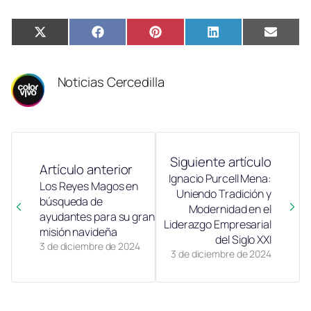
Compartir
Compartir
Compartir
Compartir
Compa
X
Facebook
Pinterest
LinkedIn
Email
en
en
en
en
en
(Twitter)
Noticias Cercedilla
Siguiente artículo
Artículo anterior
Ignacio Purcell Mena:
Los Reyes Magos en
Uniendo Tradición y
búsqueda de
Modernidad en el
ayudantes para su gran
Liderazgo Empresarial
misión navideña
del Siglo XXI
3 de diciembre de 2024
3 de diciembre de 2024