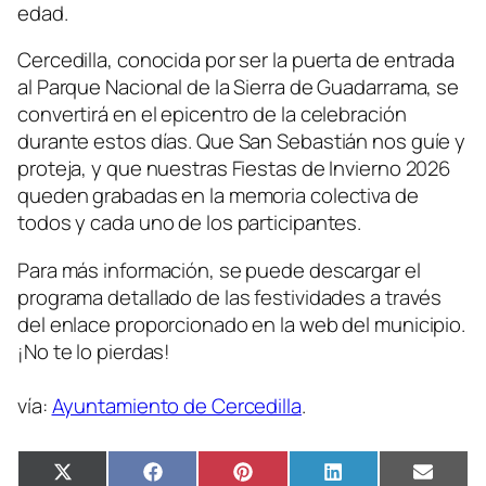
edad.
Cercedilla, conocida por ser la puerta de entrada
al Parque Nacional de la Sierra de Guadarrama, se
convertirá en el epicentro de la celebración
durante estos días. Que San Sebastián nos guíe y
proteja, y que nuestras Fiestas de Invierno 2026
queden grabadas en la memoria colectiva de
todos y cada uno de los participantes.
Para más información, se puede descargar el
programa detallado de las festividades a través
del enlace proporcionado en la web del municipio.
¡No te lo pierdas!
vía:
Ayuntamiento de Cercedilla
.
Compartir
Compartir
Compartir
Compartir
Compa
X
Facebook
Pinterest
LinkedIn
Email