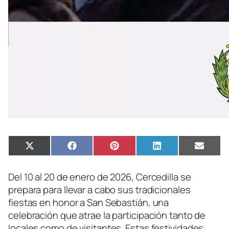
Compartir
Compartir
Compartir
Compartir
Compa
X
Facebook
Pinterest
LinkedIn
Email
en
en
en
en
en
(Twitter)
Del 10 al 20 de enero de 2026, Cercedilla se
prepara para llevar a cabo sus tradicionales
fiestas en honor a San Sebastián, una
celebración que atrae la participación tanto de
locales como de visitantes. Estas festividades,