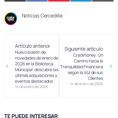
en
en
en
en
en
(Twitter)
Noticias Cercedilla
Artículo anterior
Siguiente artículo
Nuevo boletín de
Credimoney: Un
novedades de enero de
Camino hacia la
2026 en la Biblioteca
Tranquilidad Financiera
Municipal: descubre las
según la Voz de sus
últimas adquisiciones y
Clientes
eventos destacados
14 de enero de 2026
14 de enero de 2026
TE PUEDE INTERESAR