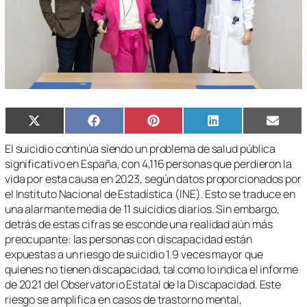
Compartir
Compartir
Compartir
Compartir
Compa
X
Facebook
Pinterest
LinkedIn
Email
en
en
en
en
en
(Twitter)
El suicidio continúa siendo un problema de salud pública
significativo en España, con 4,116 personas que perdieron la
vida por esta causa en 2023, según datos proporcionados por
el Instituto Nacional de Estadística (INE). Esto se traduce en
una alarmante media de 11 suicidios diarios. Sin embargo,
detrás de estas cifras se esconde una realidad aún más
preocupante: las personas con discapacidad están
expuestas a un riesgo de suicidio 1.9 veces mayor que
quienes no tienen discapacidad, tal como lo indica el informe
de 2021 del Observatorio Estatal de la Discapacidad. Este
riesgo se amplifica en casos de trastorno mental,