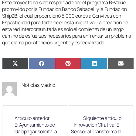
Este proyecto ha sido respaldado por el programa B-Value,
promovido por la Fundación Banco Sabadell y la Fundación
Ship2B, el cual proporcionó 5,000 euros a Convives con
Espasticidad para fortalecer esta iniciativa. La creación de
esta red intercomunitaria es solo el comienzo de un largo
camino de esfuerzos necesarios para enfrentar un problema
que clama por atención urgente y especializada.
Compartir
Compartir
Compartir
Compartir
Compa
X
Facebook
Pinterest
LinkedIn
Email
en
en
en
en
en
(Twitter)
Noticias Madrid
Artículo anterior
Siguiente artículo
El Ayuntamiento de
Innovación Olfativa: E-
Galapagar solicita la
Sensorial Transforma la