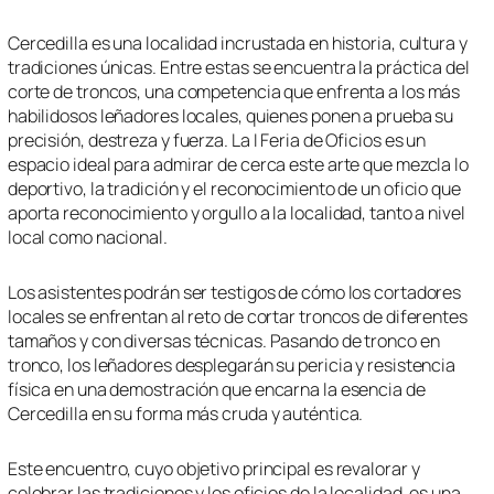
Cercedilla es una localidad incrustada en historia, cultura y
tradiciones únicas. Entre estas se encuentra la práctica del
corte de troncos, una competencia que enfrenta a los más
habilidosos leñadores locales, quienes ponen a prueba su
precisión, destreza y fuerza. La I Feria de Oficios es un
espacio ideal para admirar de cerca este arte que mezcla lo
deportivo, la tradición y el reconocimiento de un oficio que
aporta reconocimiento y orgullo a la localidad, tanto a nivel
local como nacional.
Los asistentes podrán ser testigos de cómo los cortadores
locales se enfrentan al reto de cortar troncos de diferentes
tamaños y con diversas técnicas. Pasando de tronco en
tronco, los leñadores desplegarán su pericia y resistencia
física en una demostración que encarna la esencia de
Cercedilla en su forma más cruda y auténtica.
Este encuentro, cuyo objetivo principal es revalorar y
celebrar las tradiciones y los oficios de la localidad, es una