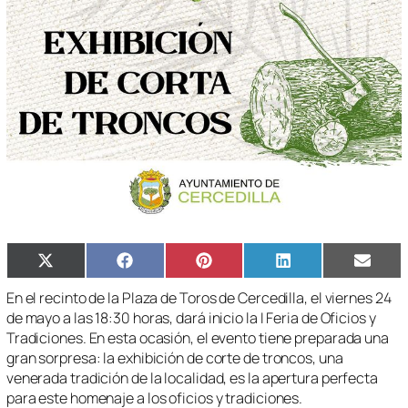
Compartir
Compartir
Compartir
Compartir
Compa
X
Facebook
Pinterest
LinkedIn
Email
en
en
en
en
en
(Twitter)
En el recinto de la Plaza de Toros de Cercedilla, el viernes 24
de mayo a las 18:30 horas, dará inicio la I Feria de Oficios y
Tradiciones. En esta ocasión, el evento tiene preparada una
gran sorpresa: la exhibición de corte de troncos, una
venerada tradición de la localidad, es la apertura perfecta
para este homenaje a los oficios y tradiciones.