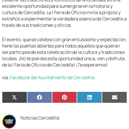
excelente oportunidad para sumergirse en la historia y
cultura de Cercedilla. La I Feria de Oficios invita a propios y
extraños a experimentar la verdadera esencia de Cercedilla a
través de sus tradiciones y oficios.
El evento, que se celebra con gran entusiasmo y expectación,
tiene las puertas abiertas para todos aquellos que quieran
ser partícipes de esta celebración de la cultura y tradiciones
locales. ¡No te pierdas esta oportunidad única, ven y disfruta
de la I Feria de Oficios de Cercedilla! ¡Te esperamos!
vía:
Facebook del Ayuntamiento de Cercedilla
.
Compartir
Compartir
Compartir
Compartir
Compa
X
Facebook
Pinterest
LinkedIn
Email
en
en
en
en
en
(Twitter)
Noticias Cercedilla