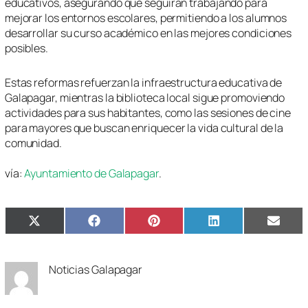
educativos, asegurando que seguirán trabajando para
mejorar los entornos escolares, permitiendo a los alumnos
desarrollar su curso académico en las mejores condiciones
posibles.
Estas reformas refuerzan la infraestructura educativa de
Galapagar, mientras la biblioteca local sigue promoviendo
actividades para sus habitantes, como las sesiones de cine
para mayores que buscan enriquecer la vida cultural de la
comunidad.
vía:
Ayuntamiento de Galapagar
.
Compartir
Compartir
Compartir
Compartir
Compa
X
Facebook
Pinterest
LinkedIn
Email
en
en
en
en
en
(Twitter)
Noticias Galapagar