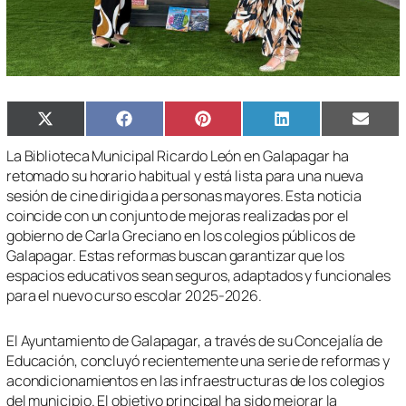
Compartir
Compartir
Compartir
Compartir
Compa
X
Facebook
Pinterest
LinkedIn
Email
en
en
en
en
en
(Twitter)
La Biblioteca Municipal Ricardo León en Galapagar ha
retomado su horario habitual y está lista para una nueva
sesión de cine dirigida a personas mayores. Esta noticia
coincide con un conjunto de mejoras realizadas por el
gobierno de Carla Greciano en los colegios públicos de
Galapagar. Estas reformas buscan garantizar que los
espacios educativos sean seguros, adaptados y funcionales
para el nuevo curso escolar 2025-2026.
El Ayuntamiento de Galapagar, a través de su Concejalía de
Educación, concluyó recientemente una serie de reformas y
acondicionamientos en las infraestructuras de los colegios
del municipio. El objetivo principal ha sido mejorar la