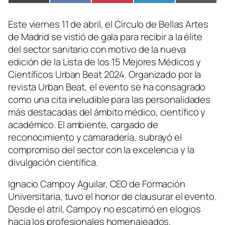
en
en
en
en
en
(Twitter)
Este viernes 11 de abril, el Círculo de Bellas Artes
de Madrid se vistió de gala para recibir a la élite
del sector sanitario con motivo de la nueva
edición de la Lista de los 15 Mejores Médicos y
Científicos Urban Beat 2024. Organizado por la
revista Urban Beat, el evento se ha consagrado
como una cita ineludible para las personalidades
más destacadas del ámbito médico, científico y
académico. El ambiente, cargado de
reconocimiento y camaradería, subrayó el
compromiso del sector con la excelencia y la
divulgación científica.
Ignacio Campoy Aguilar, CEO de Formación
Universitaria, tuvo el honor de clausurar el evento.
Desde el atril, Campoy no escatimó en elogios
hacia los profesionales homenajeados.