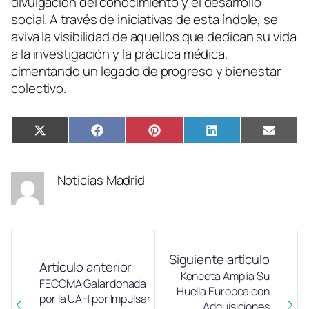
divulgación del conocimiento y el desarrollo
social. A través de iniciativas de esta índole, se
aviva la visibilidad de aquellos que dedican su vida
a la investigación y la práctica médica,
cimentando un legado de progreso y bienestar
colectivo.
Compartir
Compartir
Compartir
Compartir
Compa
X
Facebook
Pinterest
LinkedIn
Email
en
en
en
en
en
(Twitter)
Noticias Madrid
Siguiente artículo
Artículo anterior
Konecta Amplía Su
FECOMA Galardonada
Huella Europea con
por la UAH por Impulsar
Adquisiciones