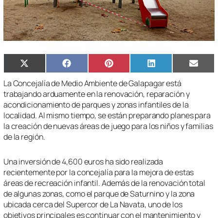
Compartir
Compartir
Compartir
Compartir
Compa
X
Facebook
Pinterest
LinkedIn
Email
en
en
en
en
en
(Twitter)
La Concejalía de Medio Ambiente de Galapagar está
trabajando arduamente en la renovación, reparación y
acondicionamiento de parques y zonas infantiles de la
localidad. Al mismo tiempo, se están preparando planes para
la creación de nuevas áreas de juego para los niños y familias
de la región.
Una inversión de 4,600 euros ha sido realizada
recientemente por la concejalía para la mejora de estas
áreas de recreación infantil. Además de la renovación total
de algunas zonas, como el parque de Saturnino y la zona
ubicada cerca del Supercor de La Navata, uno de los
objetivos principales es continuar con el mantenimiento y