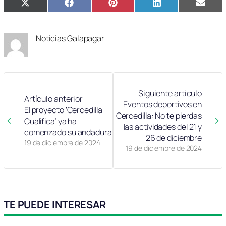
Compartir
Compartir
Compartir
Compartir
Compa
X
Facebook
Pinterest
LinkedIn
Email
en
en
en
en
en
(Twitter)
Noticias Galapagar
Siguiente artículo
Artículo anterior
Eventos deportivos en
El proyecto ‘Cercedilla
Cercedilla: No te pierdas
Cualifica’ ya ha
las actividades del 21 y
comenzado su andadura
26 de diciembre
19 de diciembre de 2024
19 de diciembre de 2024
TE PUEDE INTERESAR