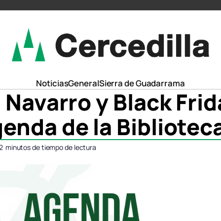
Noticias
General
Sierra de Guadarrama
 Navarro y Black Fri
enda de la Bibliotec
2
minutos de tiempo de lectura
ompartir
ompartir
Compartir
Compartir
Comparti
Comparti
n
n
en
en
en
en