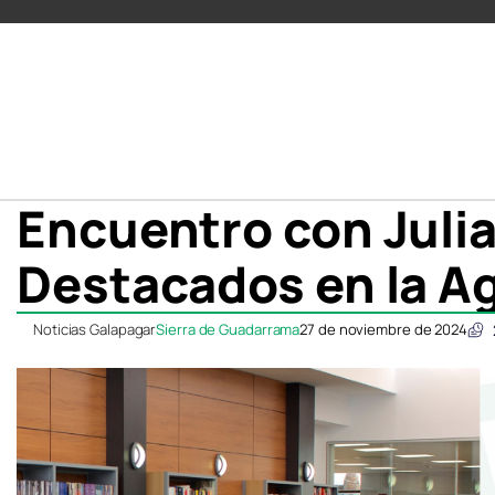
Encuentro con Julia
Destacados en la Ag
Noticias Galapagar
Sierra de Guadarrama
27 de noviembre de 2024
Compartir
Compartir
Compartir
Compartir
C
C
en
en
en
en
e
e