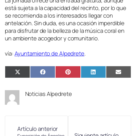
La jornada ofrece una entrada gratuita, aunque
está sujeta a la capacidad del recinto, por lo que
se recomienda a los interesados llegar con
antelación. Sin duda, es una ocasión imperdible
para disfrutar de la belleza de la música coral en
un ambiente acogedor y comunitario.
vía:
Ayuntamiento de Alpedrete
.
Compartir
Compartir
Compartir
Compartir
Compa
X
Facebook
Pinterest
LinkedIn
Email
en
en
en
en
en
(Twitter)
Noticias Alpedrete
Artículo anterior
Siguiente artículo