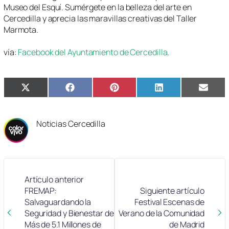
Museo del Esquí. Sumérgete en la belleza del arte en
Cercedilla y aprecia las maravillas creativas del Taller
Marmota.
vía:
Facebook del Ayuntamiento de Cercedilla
.
Compartir
Compartir
Compartir
Compartir
Compa
X
Facebook
Pinterest
LinkedIn
Email
en
en
en
en
en
(Twitter)
Noticias Cercedilla
Artículo anterior
FREMAP:
Siguiente artículo
Salvaguardando la
Festival Escenas de
Seguridad y Bienestar de
Verano de la Comunidad
Más de 5.1 Millones de
de Madrid