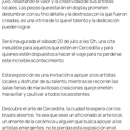
julio, resaltando el valor y la creatividad de sus artistas
locales. Las piezas que estarán en display prometen
deslumbrar con su fino detalle y la destreza con la que fueron
creadas, es una vitrina de lo que el talento y la dedicación
pueden lograr.
Será inaugurada el sábado 20 de julio a las 12h, una cita
ineludible para aquellos que estén en Cercedilla y para
quienes estén dispuestos a hacer el viaje para no perderse
este increíble acontecimiento.
Esta exposición es una invitación a apoyar a los artistas
locales y disfrutar de su talento, mientras se recorren las
salas llenas de maravillosas creaciones que prometen
maravillar y cautivar a todos los asistentes.
Descubre el arte de Cercedilla, la ciudad te espera con los
brazos abiertos. Ya sea que seas un aficionado al arte local,
un amante de la cerámica u alguien que busca apoyar a los
artistas emergentes, no te pierdas esta exposición en el