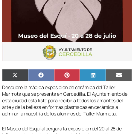
Compartir
Compartir
Compartir
Compartir
Compa
X
Facebook
Pinterest
LinkedIn
Email
en
en
en
en
en
(Twitter)
Descubre la mágica exposición de cerámica del Taller
Marmota que se presenta en Cercedilla. El Ayuntamiento de
esta ciudad está listo para recibir a todos los amantes del
arte y de la belleza en formas plasmadas en cerámica a
admirar la maestría de los alumnos del Taller Marmota.
El Museo del Esquí albergará la exposición del 20 al 28 de