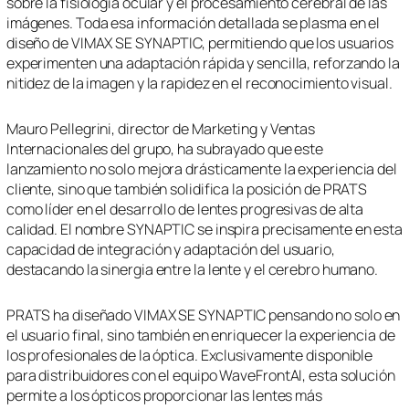
sobre la fisiología ocular y el procesamiento cerebral de las
imágenes. Toda esa información detallada se plasma en el
diseño de VIMAX SE SYNAPTIC, permitiendo que los usuarios
experimenten una adaptación rápida y sencilla, reforzando la
nitidez de la imagen y la rapidez en el reconocimiento visual.
Mauro Pellegrini, director de Marketing y Ventas
Internacionales del grupo, ha subrayado que este
lanzamiento no solo mejora drásticamente la experiencia del
cliente, sino que también solidifica la posición de PRATS
como líder en el desarrollo de lentes progresivas de alta
calidad. El nombre SYNAPTIC se inspira precisamente en esta
capacidad de integración y adaptación del usuario,
destacando la sinergia entre la lente y el cerebro humano.
PRATS ha diseñado VIMAX SE SYNAPTIC pensando no solo en
el usuario final, sino también en enriquecer la experiencia de
los profesionales de la óptica. Exclusivamente disponible
para distribuidores con el equipo WaveFrontAI, esta solución
permite a los ópticos proporcionar las lentes más