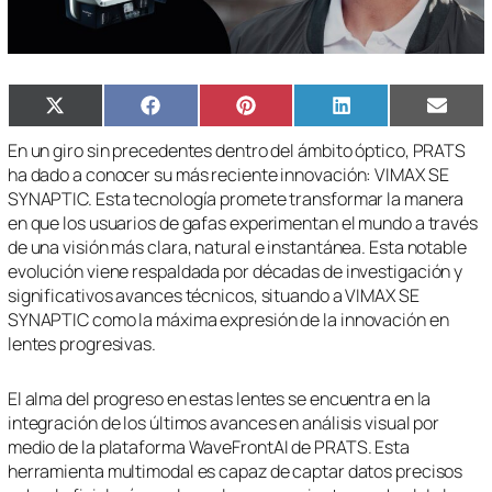
Compartir
Compartir
Compartir
Compartir
Compa
X
Facebook
Pinterest
LinkedIn
Email
en
en
en
en
en
(Twitter)
En un giro sin precedentes dentro del ámbito óptico, PRATS
ha dado a conocer su más reciente innovación: VIMAX SE
SYNAPTIC. Esta tecnología promete transformar la manera
en que los usuarios de gafas experimentan el mundo a través
de una visión más clara, natural e instantánea. Esta notable
evolución viene respaldada por décadas de investigación y
significativos avances técnicos, situando a VIMAX SE
SYNAPTIC como la máxima expresión de la innovación en
lentes progresivas.
El alma del progreso en estas lentes se encuentra en la
integración de los últimos avances en análisis visual por
medio de la plataforma WaveFrontAI de PRATS. Esta
herramienta multimodal es capaz de captar datos precisos