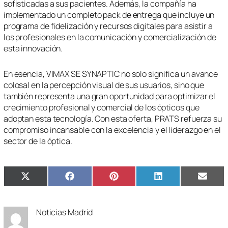
sofisticadas a sus pacientes. Además, la compañía ha
implementado un completo pack de entrega que incluye un
programa de fidelización y recursos digitales para asistir a
los profesionales en la comunicación y comercialización de
esta innovación.
En esencia, VIMAX SE SYNAPTIC no solo significa un avance
colosal en la percepción visual de sus usuarios, sino que
también representa una gran oportunidad para optimizar el
crecimiento profesional y comercial de los ópticos que
adoptan esta tecnología. Con esta oferta, PRATS refuerza su
compromiso incansable con la excelencia y el liderazgo en el
sector de la óptica.
Compartir
Compartir
Compartir
Compartir
Compa
X
Facebook
Pinterest
LinkedIn
Email
en
en
en
en
en
(Twitter)
Noticias Madrid