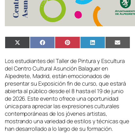
Compartir
Compartir
Compartir
Compartir
Compa
X
Facebook
Pinterest
LinkedIn
Email
en
en
en
en
en
(Twitter)
Los estudiantes del Taller de Pintura y Escultura
del Centro Cultural Asunción Balaguer en
Alpedrete, Madrid, están emocionados de
presentar su Exposición fin de curso, que estará
abierta al público desde el 8 hasta el 19 de junio
de 2026. Este evento ofrece una oportunidad
única para apreciar las expresiones culturales
contemporáneas de los jóvenes artistas,
mostrando una variedad de estilos y técnicas que
han desarrollado a lo largo de su formación.