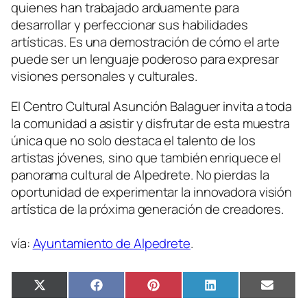
quienes han trabajado arduamente para
desarrollar y perfeccionar sus habilidades
artísticas. Es una demostración de cómo el arte
puede ser un lenguaje poderoso para expresar
visiones personales y culturales.
El Centro Cultural Asunción Balaguer invita a toda
la comunidad a asistir y disfrutar de esta muestra
única que no solo destaca el talento de los
artistas jóvenes, sino que también enriquece el
panorama cultural de Alpedrete. No pierdas la
oportunidad de experimentar la innovadora visión
artística de la próxima generación de creadores.
vía:
Ayuntamiento de Alpedrete
.
Compartir
Compartir
Compartir
Compartir
Compa
X
Facebook
Pinterest
LinkedIn
Email
en
en
en
en
en
(Twitter)