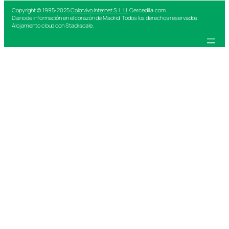
Copyright © 1995-2025
Colorvivo Internet S.L.U.
Cercedilla.com.
Diario de información en el corazón de Madrid. Todos los derechos reservados.
Alojamiento cloud con Stackscale.