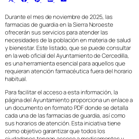
X
Facebook
Pinterest
LinkedIn
Email
en
en
en
en
en
(Twitter)
Durante el mes de noviembre de 2025, las
farmacias de guardia en la Sierra Noroeste
ofrecerán sus servicios para atender las
necesidades de la población en materia de salud
y bienestar. Este listado, que se puede consultar
en la web oficial del Ayuntamiento de Cercedilla,
es una herramienta esencial para aquellos que
requieran atención farmacéutica fuera del horario
habitual.
Para facilitar el acceso a esta información, la
página del Ayuntamiento proporciona un enlace a
un documento en formato PDF donde se detalla
cada una de las farmacias de guardia, así como
sus horarios de atención. Esta iniciativa tiene
como objetivo garantizar que todos los
ciudadanos tengan acceso a medicamentos y