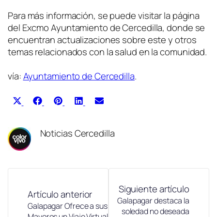
Para más información, se puede visitar la página
del Excmo Ayuntamiento de Cercedilla, donde se
encuentran actualizaciones sobre este y otros
temas relacionados con la salud en la comunidad.
vía:
Ayuntamiento de Cercedilla
.
Compartir
Compartir
Compartir
Compartir
Compartir
X
Facebook
Pinterest
LinkedIn
Email
en
en
en
en
en
(Twitter)
Noticias Cercedilla
Siguiente artículo
Artículo anterior
Galapagar destaca la
Galapagar Ofrece a sus
soledad no deseada
Mayores un Viaje Virtual