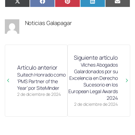
Compartir
Compartir
Compartir
Compartir
Compa
X
Facebook
Pinterest
LinkedIn
Email
en
en
en
en
en
(Twitter)
Noticias Galapagar
Siguiente artículo
Vilches Abogados
Artículo anterior
Galardonados por su
Suitech Honrado como
Excelencia en Derecho
‘PMS Partner of the
Sucesorio en los
Year’ por SiteMinder
European Legal Awards
2 de diciembre de 2024
2024
2 de diciembre de 2024