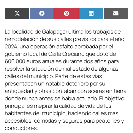
Compartir
Compartir
Compartir
Compartir
Compa
X
Facebook
Pinterest
LinkedIn
Email
en
en
en
en
en
(Twitter)
La localidad de Galapagar ultima los trabajos de
remodelación de sus calles previstos para el año
2024, una operación asfalto aprobada por el
gobierno local de Carla Greciano que dotó de
600.000 euros anuales durante dos años para
resolver la situación de mal estado de algunas
calles del municipio. Parte de estas vías
presentaban un notable deterioro por su
antigüedad y otras contaban con aceras en tierra
donde nunca antes se había actuado. El objetivo
principal es mejorar la calidad de vida de los
habitantes del municipio, haciendo calles más
accesibles, cómodas y seguras para peatones y
conductores.