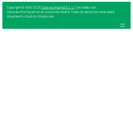
Copyright © 1995-2025
Colorvivo Internet S.L.U.
Cercedilla.com.
Diario de información en el corazón de Madrid. Todos los derechos reservados.
Alojamiento cloud con Stackscale.