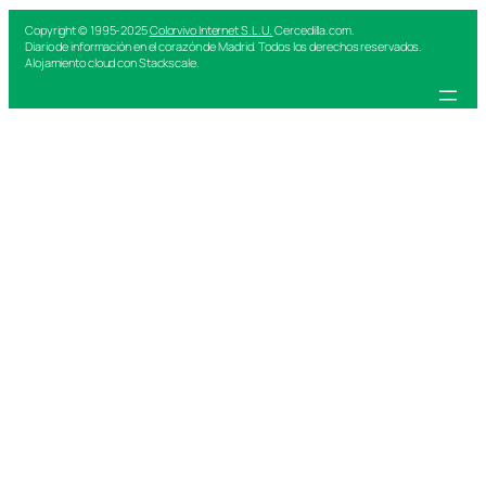
Copyright © 1995-2025
Colorvivo Internet S.L.U.
Cercedilla.com.
Diario de información en el corazón de Madrid. Todos los derechos reservados.
Alojamiento cloud con Stackscale.