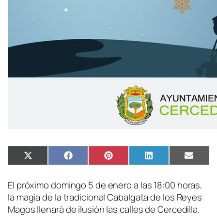
Compartir
Compartir
Compartir
Compartir
Compa
X
Facebook
Pinterest
LinkedIn
Email
en
en
en
en
en
(Twitter)
El próximo domingo 5 de enero a las 18:00 horas,
la magia de la tradicional Cabalgata de los Reyes
Magos llenará de ilusión las calles de Cercedilla.