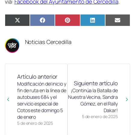
vía:
Facebook del Ayuntamiento de Cercedilla
.
Compartir
Compartir
Compartir
Compartir
Compa
X
Facebook
Pinterest
LinkedIn
Email
en
en
en
en
en
(Twitter)
Noticias Cercedilla
Artículo anterior
Siguiente artículo
Modificación del inicio y
fin de ruta en la línea de
¡Continúa la Batalla de
autobuses 684 y el
Nuestra Vecina, Sandra
servicio especial de
Gómez, en el Rally
Cotos este domingo 5
Dakar!
de enero
5 de enero de 2025
5 de enero de 2025