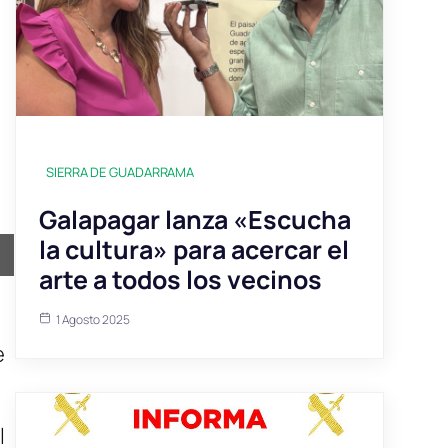
SIERRA DE GUADARRAMA
Galapagar lanza «Escucha
la cultura» para acercar el
ir
arte a todos los vecinos
1 Agosto 2025
e
l