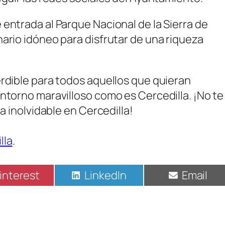
entrada al Parque Nacional de la Sierra de
nario idóneo para disfrutar de una riqueza
erdible para todos aquellos que quieran
entorno maravilloso como es Cercedilla. ¡No te
na inolvidable en Cercedilla!
lla
.
ompartir
Compartir
Compart
interest
LinkedIn
Email
n
en
en