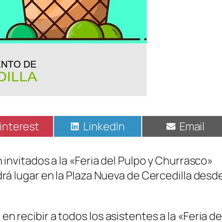
ompartir
Compartir
Compart
interest
LinkedIn
Email
n
en
en
 invitados a la «Feria del Pulpo y Churrasco»
drá lugar en la Plaza Nueva de Cercedilla desd
 recibir a todos los asistentes a la «Feria de