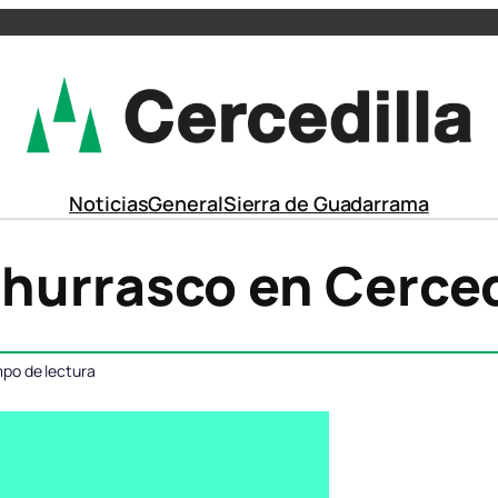
Noticias
General
Sierra de Guadarrama
Churrasco en Cerced
mpo de lectura