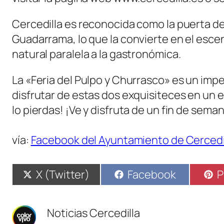
Cercedilla es reconocida como la puerta de 
Guadarrama, lo que la convierte en el esce
natural paralela a la gastronómica.
La «Feria del Pulpo y Churrasco» es un imp
disfrutar de estas dos exquisiteces en un 
lo pierdas! ¡Ve y disfruta de un fin de sema
vía:
Facebook del Ayuntamiento de Cercedi
Compartir
Compartir
C
X (Twitter)
Facebook
P
en
en
e
Noticias Cercedilla