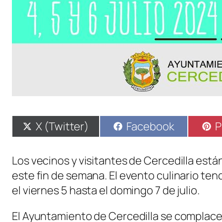
Compartir
Compartir
C
X (Twitter)
Facebook
P
en
en
e
Los vecinos y visitantes de Cercedilla están
este fin de semana. El evento culinario ten
el viernes 5 hasta el domingo 7 de julio.
El Ayuntamiento de Cercedilla se complace en