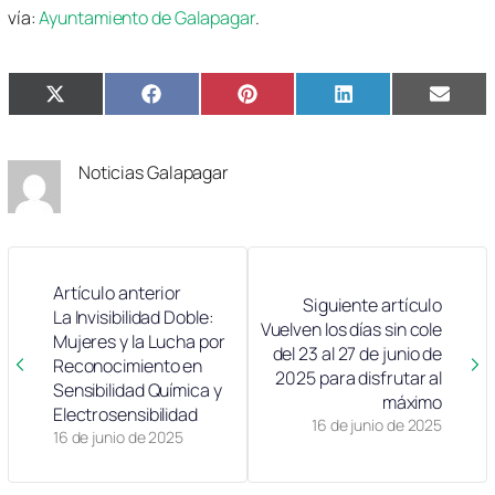
vía:
Ayuntamiento de Galapagar
.
Compartir
Compartir
Compartir
Compartir
Compa
X
Facebook
Pinterest
LinkedIn
Email
en
en
en
en
en
(Twitter)
Noticias Galapagar
Artículo anterior
Siguiente artículo
La Invisibilidad Doble:
Vuelven los días sin cole
Mujeres y la Lucha por
del 23 al 27 de junio de
Reconocimiento en
2025 para disfrutar al
Sensibilidad Química y
máximo
Electrosensibilidad
16 de junio de 2025
16 de junio de 2025