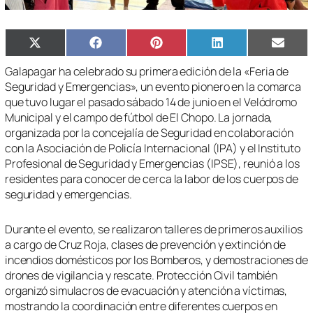
Compartir
Compartir
Compartir
Compartir
Compa
X
Facebook
Pinterest
LinkedIn
Email
en
en
en
en
en
(Twitter)
Galapagar ha celebrado su primera edición de la «Feria de
Seguridad y Emergencias», un evento pionero en la comarca
que tuvo lugar el pasado sábado 14 de junio en el Velódromo
Municipal y el campo de fútbol de El Chopo. La jornada,
organizada por la concejalía de Seguridad en colaboración
con la Asociación de Policía Internacional (IPA) y el Instituto
Profesional de Seguridad y Emergencias (IPSE), reunió a los
residentes para conocer de cerca la labor de los cuerpos de
seguridad y emergencias.
Durante el evento, se realizaron talleres de primeros auxilios
a cargo de Cruz Roja, clases de prevención y extinción de
incendios domésticos por los Bomberos, y demostraciones de
drones de vigilancia y rescate. Protección Civil también
organizó simulacros de evacuación y atención a víctimas,
mostrando la coordinación entre diferentes cuerpos en