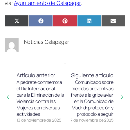
vía:
Ayuntamiento de Galapagar
.
Compartir
Compartir
Compartir
Compartir
Compa
X
Facebook
Pinterest
LinkedIn
Email
en
en
en
en
en
(Twitter)
Noticias Galapagar
Artículo anterior
Siguiente artículo
Alpedrete conmemora
Comunicado sobre
el Día Internacional
medidas preventivas
para la Eliminación de la
frente a la gripe aviar
Violencia contra las
en la Comunidad de
Mujeres con diversas
Madrid: protección y
actividades
protocolo a seguir
13 de noviembre de 2025
17 de noviembre de 2025