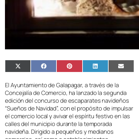
Compartir
Compartir
Compartir
Compartir
Compa
X
Facebook
Pinterest
LinkedIn
Email
en
en
en
en
en
(Twitter)
El Ayuntamiento de Galapagar, a través de la
Concejalía de Comercio, ha lanzado la segunda
edición del concurso de escaparates navideños
“Sueños de Navidad”, con el propósito de impulsar
el comercio local y avivar el espíritu festivo en las
calles del municipio durante la temporada
navideña. Dirigido a pequeños y medianos