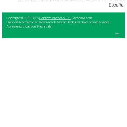
España.
Copyright © 1995-2025
Colorvivo Internet S.L.U.
Cercedilla.com.
Diario de información en el corazón de Madrid. Todos los derechos reservados.
Alojamiento cloud con Stackscale.