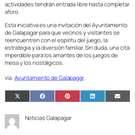
actividades tendrán entrada libre hasta completar
aforo.
Esta iniciativa es una invitación del Ayuntamiento
de Galapagar para que vecinos y visitantes se
reencuentren con el espíritu del juego, la
estrategia y la diversión familiar. Sin duda, una cita
imperdible para los amantes de los juegos de
mesa y los nostálgicos.
vía:
Ayuntamiento de Galapagar
.
Compartir
Compartir
Compartir
Compartir
Compa
X
Facebook
Pinterest
LinkedIn
Email
en
en
en
en
en
(Twitter)
Noticias Galapagar