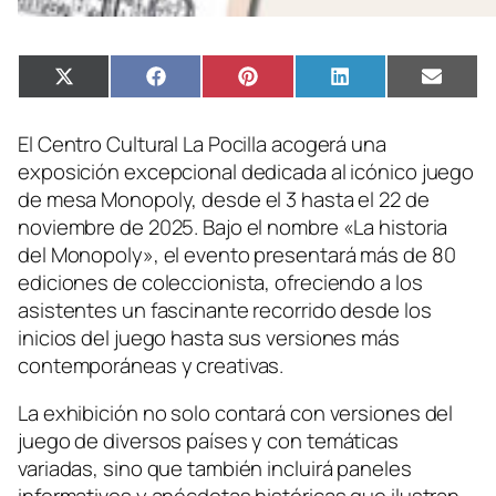
Compartir
Compartir
Compartir
Compartir
Compa
X
Facebook
Pinterest
LinkedIn
Email
en
en
en
en
en
(Twitter)
El Centro Cultural La Pocilla acogerá una
exposición excepcional dedicada al icónico juego
de mesa Monopoly, desde el 3 hasta el 22 de
noviembre de 2025. Bajo el nombre «La historia
del Monopoly», el evento presentará más de 80
ediciones de coleccionista, ofreciendo a los
asistentes un fascinante recorrido desde los
inicios del juego hasta sus versiones más
contemporáneas y creativas.
La exhibición no solo contará con versiones del
juego de diversos países y con temáticas
variadas, sino que también incluirá paneles