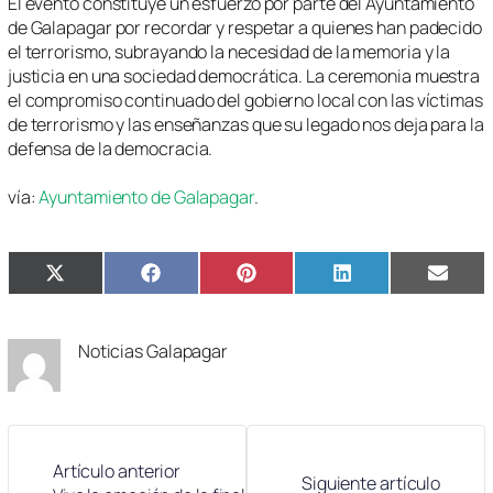
El evento constituye un esfuerzo por parte del Ayuntamiento
de Galapagar por recordar y respetar a quienes han padecido
el terrorismo, subrayando la necesidad de la memoria y la
justicia en una sociedad democrática. La ceremonia muestra
el compromiso continuado del gobierno local con las víctimas
de terrorismo y las enseñanzas que su legado nos deja para la
defensa de la democracia.
vía:
Ayuntamiento de Galapagar
.
Compartir
Compartir
Compartir
Compartir
Compa
X
Facebook
Pinterest
LinkedIn
Email
en
en
en
en
en
(Twitter)
Noticias Galapagar
Artículo anterior
Siguiente artículo