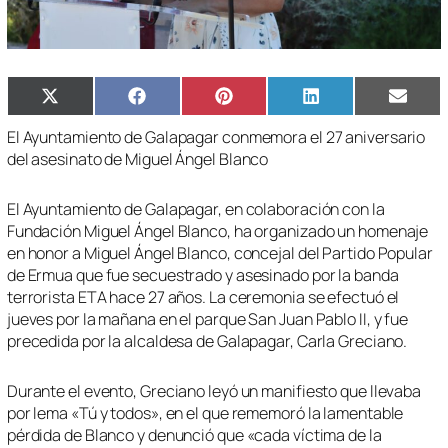
Compartir
Compartir
Compartir
Compartir
Compa
X
Facebook
Pinterest
LinkedIn
Email
en
en
en
en
en
(Twitter)
El Ayuntamiento de Galapagar conmemora el 27 aniversario
del asesinato de Miguel Ángel Blanco
El Ayuntamiento de Galapagar, en colaboración con la
Fundación Miguel Ángel Blanco, ha organizado un homenaje
en honor a Miguel Ángel Blanco, concejal del Partido Popular
de Ermua que fue secuestrado y asesinado por la banda
terrorista ETA hace 27 años. La ceremonia se efectuó el
jueves por la mañana en el parque San Juan Pablo II, y fue
precedida por la alcaldesa de Galapagar, Carla Greciano.
Durante el evento, Greciano leyó un manifiesto que llevaba
por lema «Tú y todos», en el que rememoró la lamentable
pérdida de Blanco y denunció que «cada víctima de la