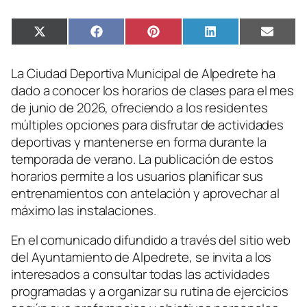
Compartir
Compartir
Compartir
Compartir
Compa
X
Facebook
Pinterest
LinkedIn
Email
en
en
en
en
en
(Twitter)
La Ciudad Deportiva Municipal de Alpedrete ha
dado a conocer los horarios de clases para el mes
de junio de 2026, ofreciendo a los residentes
múltiples opciones para disfrutar de actividades
deportivas y mantenerse en forma durante la
temporada de verano. La publicación de estos
horarios permite a los usuarios planificar sus
entrenamientos con antelación y aprovechar al
máximo las instalaciones.
En el comunicado difundido a través del sitio web
del Ayuntamiento de Alpedrete, se invita a los
interesados a consultar todas las actividades
programadas y a organizar su rutina de ejercicios