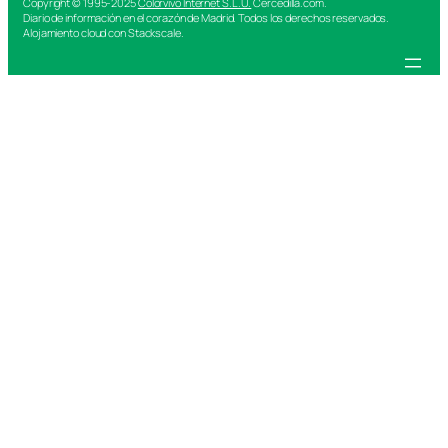
Copyright © 1995-2025
Colorvivo Internet S.L.U.
Cercedilla.com.
Diario de información en el corazón de Madrid. Todos los derechos reservados.
Alojamiento cloud con Stackscale.