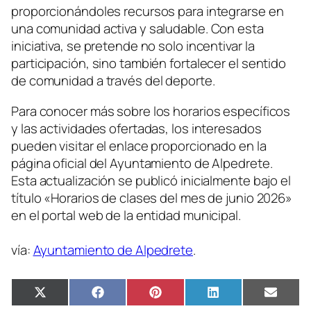
proporcionándoles recursos para integrarse en
una comunidad activa y saludable. Con esta
iniciativa, se pretende no solo incentivar la
participación, sino también fortalecer el sentido
de comunidad a través del deporte.
Para conocer más sobre los horarios específicos
y las actividades ofertadas, los interesados
pueden visitar el enlace proporcionado en la
página oficial del Ayuntamiento de Alpedrete.
Esta actualización se publicó inicialmente bajo el
título «Horarios de clases del mes de junio 2026»
en el portal web de la entidad municipal.
vía:
Ayuntamiento de Alpedrete
.
Compartir
Compartir
Compartir
Compartir
Compa
X
Facebook
Pinterest
LinkedIn
Email
en
en
en
en
en
(Twitter)