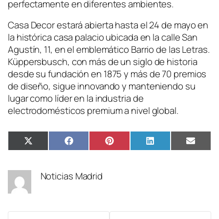
perfectamente en diferentes ambientes.
Casa Decor estará abierta hasta el 24 de mayo en
la histórica casa palacio ubicada en la calle San
Agustín, 11, en el emblemático Barrio de las Letras.
Küppersbusch, con más de un siglo de historia
desde su fundación en 1875 y más de 70 premios
de diseño, sigue innovando y manteniendo su
lugar como líder en la industria de
electrodomésticos premium a nivel global.
Compartir
Compartir
Compartir
Compartir
Compa
X
Facebook
Pinterest
LinkedIn
Email
en
en
en
en
en
(Twitter)
Noticias Madrid