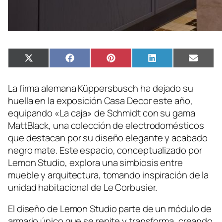
Compartir
Compartir
Compartir
Compartir
Compa
X
Facebook
Pinterest
LinkedIn
Email
en
en
en
en
en
(Twitter)
La firma alemana Küppersbusch ha dejado su
huella en la exposición Casa Decor este año,
equipando «La caja» de Schmidt con su gama
MattBlack, una colección de electrodomésticos
que destacan por su diseño elegante y acabado
negro mate. Este espacio, conceptualizado por
Lemon Studio, explora una simbiosis entre
mueble y arquitectura, tomando inspiración de la
unidad habitacional de Le Corbusier.
El diseño de Lemon Studio parte de un módulo de
armario único que se repite y transforma, creando