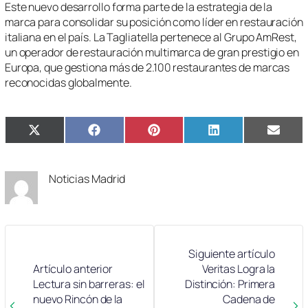
Este nuevo desarrollo forma parte de la estrategia de la
marca para consolidar su posición como líder en restauración
italiana en el país. La Tagliatella pertenece al Grupo AmRest,
un operador de restauración multimarca de gran prestigio en
Europa, que gestiona más de 2.100 restaurantes de marcas
reconocidas globalmente.
Compartir
Compartir
Compartir
Compartir
Compa
X
Facebook
Pinterest
LinkedIn
Email
en
en
en
en
en
(Twitter)
Noticias Madrid
Siguiente artículo
Artículo anterior
Veritas Logra la
Lectura sin barreras: el
Distinción: Primera
nuevo Rincón de la
Cadena de