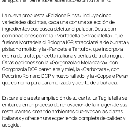
La nueva propuesta «Edizione Pinsa» incluye cinco
variedades distintas, cada una con una selección de
ingredientes que busca deleitar el paladar. Destacan
combinaciones como la «Mortadella e Straciatella», que
fusiona Mortadela di Bologna IGP, stracciatella de burrata y
pistacho molido, y la «Panceta e Tartufo», que incorpora
crema de trufa, pancetta italiana y perlas de trufa negra.
Otras opciones son la «Gorgonzola e Melanzana», con
Gorgonzola DOP, berenjena y miel, la «Carbonara», con
Pecorino Romano DOP y huevo rallado, y la «Coppa e Pera»,
que combina pera caramelizada y aceite de albahaca.
En paralelo a esta ampliación de su carta, La Tagliatella se
embarca en un proceso de renovación de la imagen de sus
restaurantes, creando ambientes que evocan las plazas
italianas y ofrecen una experiencia completa de calidez y
acogida.