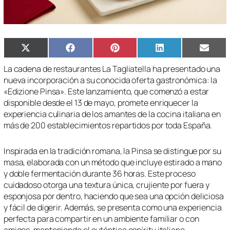
Compartir
Compartir
Compartir
Compartir
Compa
X
Facebook
Pinterest
LinkedIn
Email
en
en
en
en
en
(Twitter)
La cadena de restaurantes La Tagliatella ha presentado una
nueva incorporación a su conocida oferta gastronómica: la
«Edizione Pinsa». Este lanzamiento, que comenzó a estar
disponible desde el 13 de mayo, promete enriquecer la
experiencia culinaria de los amantes de la cocina italiana en
más de 200 establecimientos repartidos por toda España.
Inspirada en la tradición romana, la Pinsa se distingue por su
masa, elaborada con un método que incluye estirado a mano
y doble fermentación durante 36 horas. Este proceso
cuidadoso otorga una textura única, crujiente por fuera y
esponjosa por dentro, haciendo que sea una opción deliciosa
y fácil de digerir. Además, se presenta como una experiencia
perfecta para compartir en un ambiente familiar o con
amigos, manteniendo el auténtico espíritu italiano.