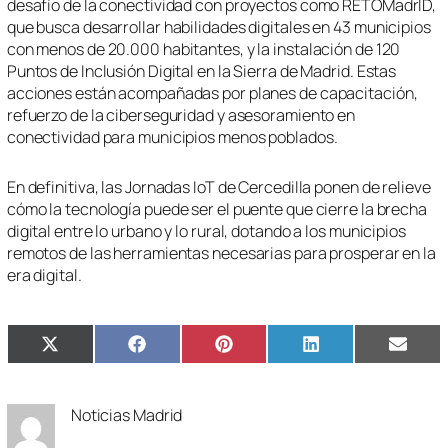
desafío de la conectividad con proyectos como RETOMadrID,
que busca desarrollar habilidades digitales en 43 municipios
con menos de 20.000 habitantes, y la instalación de 120
Puntos de Inclusión Digital en la Sierra de Madrid. Estas
acciones están acompañadas por planes de capacitación,
refuerzo de la ciberseguridad y asesoramiento en
conectividad para municipios menos poblados.
En definitiva, las Jornadas IoT de Cercedilla ponen de relieve
cómo la tecnología puede ser el puente que cierre la brecha
digital entre lo urbano y lo rural, dotando a los municipios
remotos de las herramientas necesarias para prosperar en la
era digital.
Compartir
Compartir
Compartir
Compartir
Compa
X
Facebook
Pinterest
LinkedIn
Email
en
en
en
en
en
(Twitter)
Noticias Madrid