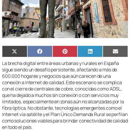
Compartir
Compartir
Compartir
Compartir
Compa
X
Facebook
Pinterest
LinkedIn
Email
en
en
en
en
en
(Twitter)
La brecha digital entre áreas urbanas y rurales en España
sigue siendo un desafío persistente, afectando a más de
600.000 hogares y negocios que aún carecen de una
conexión a Internet de calidad. Este escenario se complica
con el cierre de centrales de cobre, conocidas como ADSL,
que ha dejado a muchos sin conexión o con servicios muy
limitados, especialmente en zonas aún no alcanzadas por la
fibra óptica. No obstante, tecnologías emergentes como el
Internet vía satélite y el Plan Único Demanda Rural se perfilan
como soluciones viables para brindar conectividad de calidad
en todo el país.