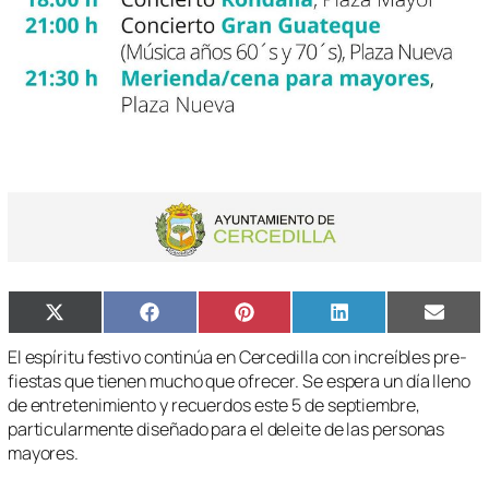
Compartir
Compartir
Compartir
Compartir
Compa
X
Facebook
Pinterest
LinkedIn
Email
en
en
en
en
en
(Twitter)
El espíritu festivo continúa en Cercedilla con increíbles pre-
fiestas que tienen mucho que ofrecer. Se espera un día lleno
de entretenimiento y recuerdos este 5 de septiembre,
particularmente diseñado para el deleite de las personas
mayores.