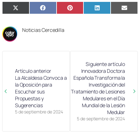
Compartir
Compartir
Compartir
Compartir
Compa
X
Facebook
Pinterest
LinkedIn
Email
en
en
en
en
en
(Twitter)
Noticias Cercedilla
Siguiente artículo
Artículo anterior
Innovadora Doctora
La Alcaldesa Convoca a
Española Transforma la
la Oposición para
Investigación del
Escuchar sus
Tratamiento de Lesiones
Propuestas y
Medulares en el Día
Sugerencias
Mundial de la Lesión
5 de septiembre de 2024
Medular
5 de septiembre de 2024