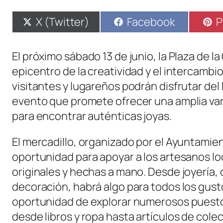
Compartir
Compartir
C
X (Twitter)
Facebook
P
en
en
e
El próximo sábado 13 de junio, la Plaza de l
epicentro de la creatividad y el intercambio
visitantes y lugareños podrán disfrutar de
evento que promete ofrecer una amplia va
para encontrar auténticas joyas.
El mercadillo, organizado por el Ayuntamie
oportunidad para apoyar a los artesanos l
originales y hechas a mano. Desde joyería, 
decoración, habrá algo para todos los gusto
oportunidad de explorar numerosos puest
desde libros y ropa hasta artículos de colec