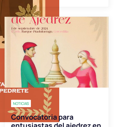
NOTICIAS
Convocatoria para
entusiastas del ajedrez en