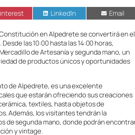
ompartir
Compartir
Compart
interest
LinkedIn
Email
n
en
en
a Constitución en Alpedrete se convertirá en el
. Desde las 10:00 hasta las 14:00 horas,
l Mercadillo de Artesanía y segunda mano, un
riedad de productos únicos y oportunidades
nto de Alpedrete, es una excelente
ocales que estarán ofreciendo sus creaciones
cerámica, textiles, hasta objetos de
s. Además, los visitantes tendrán la
os de segunda mano, donde podrán encontra
ción y vintage.