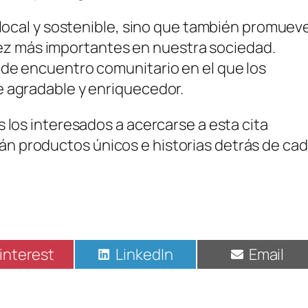
 local y sostenible, sino que también promuev
a vez más importantes en nuestra sociedad.
 de encuentro comunitario en el que los
e agradable y enriquecedor.
 los interesados a acercarse a esta cita
n productos únicos e historias detrás de ca
ompartir
Compartir
Compart
interest
LinkedIn
Email
n
en
en