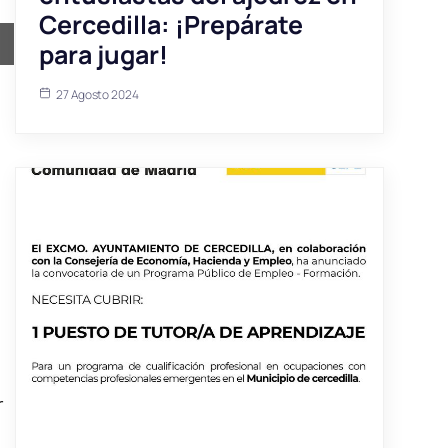
Cercedilla: ¡Prepárate
ir
para jugar!
27 Agosto 2024
r