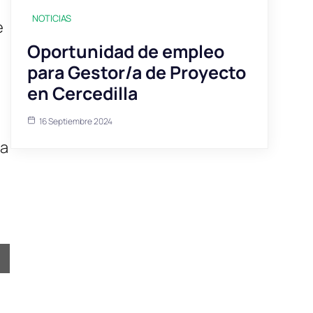
NOTICIAS
e
Oportunidad de empleo
para Gestor/a de Proyecto
en Cercedilla
16 Septiembre 2024
da
ir