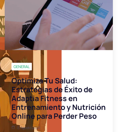
GENERAL
Optimiza Tu Salud:
Estrategias de Éxito de
Adaptia Fitness en
Entrenamiento y Nutrición
Online para Perder Peso
13 Agosto 2025