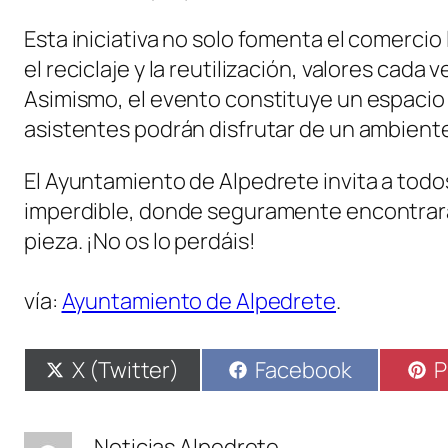
Esta iniciativa no solo fomenta el comercio
el reciclaje y la reutilización, valores cad
Asimismo, el evento constituye un espacio
asistentes podrán disfrutar de un ambient
El Ayuntamiento de Alpedrete invita a todos
imperdible, donde seguramente encontrará
pieza. ¡No os lo perdáis!
vía:
Ayuntamiento de Alpedrete
.
Compartir
Compartir
C
X (Twitter)
Facebook
P
en
en
e
Noticias Alpedrete