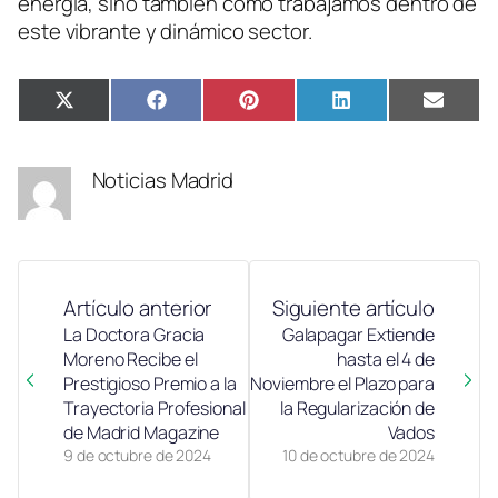
energía, sino también cómo trabajamos dentro de
este vibrante y dinámico sector.
Compartir
Compartir
Compartir
Compartir
Compa
X
Facebook
Pinterest
LinkedIn
Email
en
en
en
en
en
(Twitter)
Noticias Madrid
Artículo anterior
Siguiente artículo
La Doctora Gracia
Galapagar Extiende
Moreno Recibe el
hasta el 4 de
Prestigioso Premio a la
Noviembre el Plazo para
Trayectoria Profesional
la Regularización de
de Madrid Magazine
Vados
9 de octubre de 2024
10 de octubre de 2024