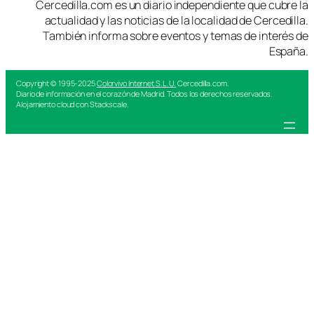
Cercedilla.com es un diario independiente que cubre la
actualidad y las noticias de la localidad de Cercedilla.
También informa sobre eventos y temas de interés de
España.
Copyright © 1995-2025
Colorvivo Internet S.L.U.
Cercedilla.com.
Diario de información en el corazón de Madrid. Todos los derechos reservados.
Alojamiento cloud con Stackscale.