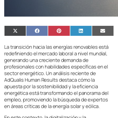
Compartir
Compartir
Compartir
Compartir
Compa
X
Facebook
Pinterest
LinkedIn
Email
en
en
en
en
en
(Twitter)
La transición hacia las energías renovables está
redefiniendo el mercado laboral a nivel mundial,
generando una creciente demanda de
profesionales con habilidades específicas en el
sector energético. Un análisis reciente de
AdQualis Human Results destaca cómo la
apuesta por la sostenibilidad y la eficiencia
energética está transformando el panorama del
empleo, promoviendo la búsqueda de expertos
en áreas críticas de la energía solar y eólica.
En este contexto, la digitalización y la