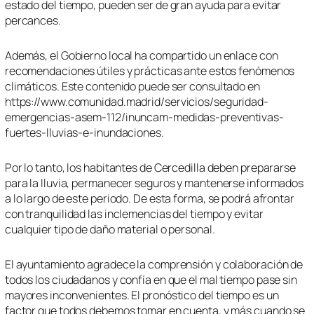
estado del tiempo, pueden ser de gran ayuda para evitar
percances.
Además, el Gobierno local ha compartido un enlace con
recomendaciones útiles y prácticas ante estos fenómenos
climáticos. Este contenido puede ser consultado en
https://www.comunidad.madrid/servicios/seguridad-
emergencias-asem-112/inuncam-medidas-preventivas-
fuertes-lluvias-e-inundaciones.
Por lo tanto, los habitantes de Cercedilla deben prepararse
para la lluvia, permanecer seguros y mantenerse informados
a lo largo de este periodo. De esta forma, se podrá afrontar
con tranquilidad las inclemencias del tiempo y evitar
cualquier tipo de daño material o personal.
El ayuntamiento agradece la comprensión y colaboración de
todos los ciudadanos y confía en que el mal tiempo pase sin
mayores inconvenientes. El pronóstico del tiempo es un
factor que todos debemos tomar en cuenta, y más cuando se