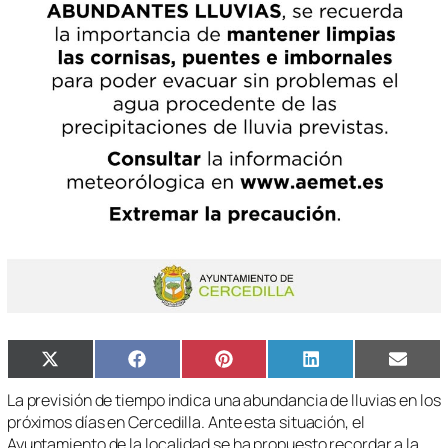
Compartir
Compartir
Compartir
Compartir
Compa
X
Facebook
Pinterest
LinkedIn
Email
en
en
en
en
en
(Twitter)
La previsión de tiempo indica una abundancia de lluvias en los
próximos días en Cercedilla. Ante esta situación, el
Ayuntamiento de la localidad se ha propuesto recordar a la