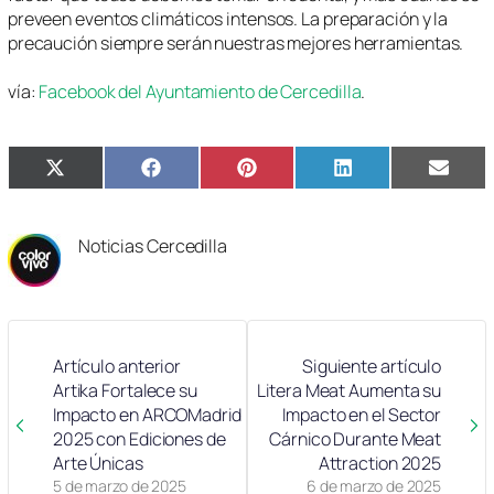
preveen eventos climáticos intensos. La preparación y la
precaución siempre serán nuestras mejores herramientas.
vía:
Facebook del Ayuntamiento de Cercedilla
.
Compartir
Compartir
Compartir
Compartir
Compa
X
Facebook
Pinterest
LinkedIn
Email
en
en
en
en
en
(Twitter)
Noticias Cercedilla
Artículo anterior
Siguiente artículo
Artika Fortalece su
Litera Meat Aumenta su
Impacto en ARCOMadrid
Impacto en el Sector
2025 con Ediciones de
Cárnico Durante Meat
Arte Únicas
Attraction 2025
5 de marzo de 2025
6 de marzo de 2025