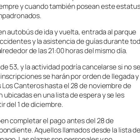
iempre y cuando también posean este estatus
 empadronados.
en autobús de ida y vuelta, entrada al parque
ccidentes y la asistencia de guías durante to
alrededor de las 21:00 horas del mismo día.
e 53, y la actividad podría cancelarse si no s
 inscripciones se harán por orden de llegada y
s Los Canteros hasta el 28 de noviembre de
ubicadas en una lista de espera y se les
r del 1 de diciembre.
ben completar el pago antes del 28 de
pondiente. Aquellos llamados desde la lista d
pago. Las plazas son personales y no