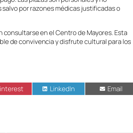
s salvo por razones médicas justificadas o
n consultarse en el Centro de Mayores. Esta
e de convivencia y disfrute cultural para los
ompartir
Compartir
Compart
interest
LinkedIn
Email
n
en
en