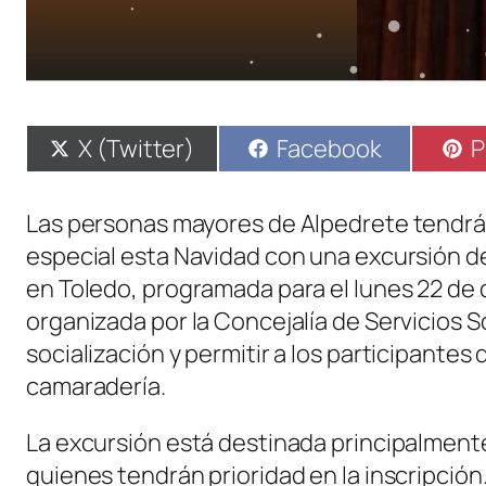
Compartir
Compartir
C
X (Twitter)
Facebook
P
en
en
e
Las personas mayores de Alpedrete tendrán
especial esta Navidad con una excursión d
en Toledo, programada para el lunes 22 de 
organizada por la Concejalía de Servicios S
socialización y permitir a los participantes
camaradería.
La excursión está destinada principalment
quienes tendrán prioridad en la inscripción