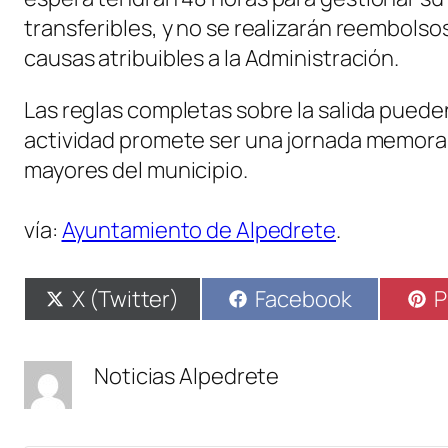
transferibles, y no se realizarán reembolso
causas atribuibles a la Administración.
Las reglas completas sobre la salida puede
actividad promete ser una jornada memorabl
mayores del municipio.
vía:
Ayuntamiento de Alpedrete
.
Compartir
Compartir
C
X (Twitter)
Facebook
P
en
en
e
Noticias Alpedrete