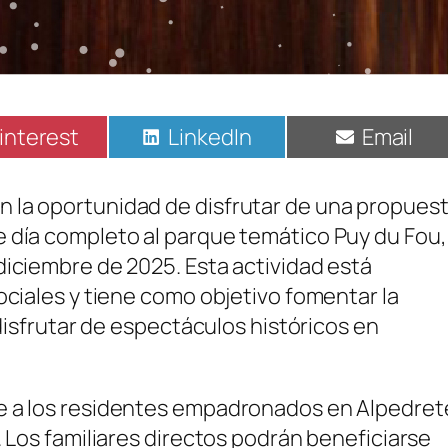
ompartir
Compartir
Compart
interest
LinkedIn
Email
n
en
en
 la oportunidad de disfrutar de una propues
e día completo al parque temático Puy du Fou,
diciembre de 2025. Esta actividad está
ociales y tiene como objetivo fomentar la
 disfrutar de espectáculos históricos en
e a los residentes empadronados en Alpedret
. Los familiares directos podrán beneficiarse