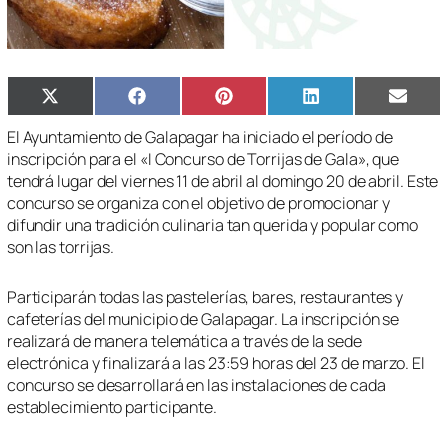
Compartir
Compartir
Compartir
Compartir
Compa
X
Facebook
Pinterest
LinkedIn
Email
en
en
en
en
en
(Twitter)
El Ayuntamiento de Galapagar ha iniciado el período de
inscripción para el «I Concurso de Torrijas de Gala», que
tendrá lugar del viernes 11 de abril al domingo 20 de abril. Este
concurso se organiza con el objetivo de promocionar y
difundir una tradición culinaria tan querida y popular como
son las torrijas.
Participarán todas las pastelerías, bares, restaurantes y
cafeterías del municipio de Galapagar. La inscripción se
realizará de manera telemática a través de la sede
electrónica y finalizará a las 23:59 horas del 23 de marzo. El
concurso se desarrollará en las instalaciones de cada
establecimiento participante.