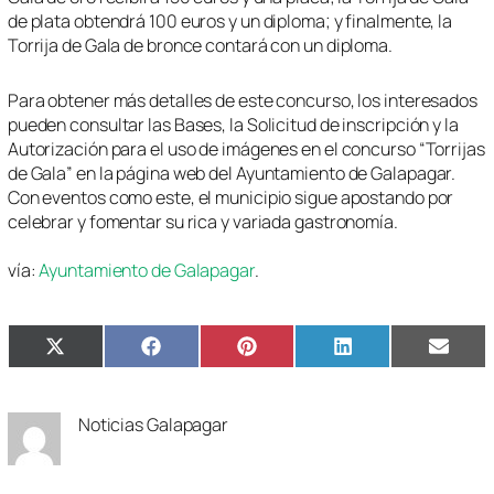
de plata obtendrá 100 euros y un diploma; y finalmente, la
Torrija de Gala de bronce contará con un diploma.
Para obtener más detalles de este concurso, los interesados
pueden consultar las Bases, la Solicitud de inscripción y la
Autorización para el uso de imágenes en el concurso “Torrijas
de Gala” en la página web del Ayuntamiento de Galapagar.
Con eventos como este, el municipio sigue apostando por
celebrar y fomentar su rica y variada gastronomía.
vía:
Ayuntamiento de Galapagar
.
Compartir
Compartir
Compartir
Compartir
Compa
X
Facebook
Pinterest
LinkedIn
Email
en
en
en
en
en
(Twitter)
Noticias Galapagar