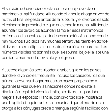
El suicidio del divorciado es la sombra que proyecta un
matrimonio mal fundado. Allí donde el vínculo ahoga en vez de
nutrir, el final se gesta antes de la ruptura, y el divorcio es sólo
el chispazo imprescindible que enciende la mecha. Allí donde
abundan los divorcios abundan también esos matrimonios
enfermos, dispuestos a parir desesperación. Así como donde
hay muchos suicidios hay muchas tentativas, también donde
el divorcio se multiplica crece la inclinación a separarse. Los
números visibles no son más que la espuma; bajo ella late una
corriente más honda, invisible y peligrosa.
Y sucede algo más perturbador, a saber, que en los países
donde el divorcio es frecuente, incluso los casados, los que
aún conservan su hogar, muestran mayor propensión a
quitarse la vida que en las naciones donde no existe la
disolución legal del vínculo. Italia, sin divorcio, guardaba
mejor a sus esposos; Francia, con divorcio libre, mostraba
una fragilidad inquietante. La inmunidad que el matrimonio
otorga a los cónyuges crece o mengua según la facilidad con