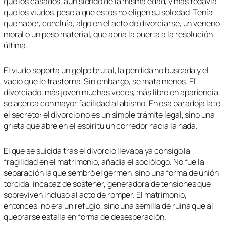
que los casados, aun siendo de la misma edad, y más todavía
que los viudos, pese a que éstos no eligen su soledad. Tenía
que haber, concluía, algo en el acto de divorciarse, un veneno
moral o un peso material, que abría la puerta a la resolución
última.
El viudo soporta un golpe brutal, la pérdida no buscada y el
vacío que le trastorna. Sin embargo, se mata menos. El
divorciado, más joven muchas veces, más libre en apariencia,
se acerca con mayor facilidad al abismo. En esa paradoja late
el secreto: el divorcio no es un simple trámite legal, sino una
grieta que abre en el espíritu un corredor hacia la nada.
El que se suicida tras el divorcio llevaba ya consigo la
fragilidad en el matrimonio, añadía el sociólogo. No fue la
separación la que sembró el germen, sino una forma de unión
torcida, incapaz de sostener, generadora de tensiones que
sobreviven incluso al acto de romper. El matrimonio,
entonces, no era un refugio, sino una semilla de ruina que al
quebrarse estalla en forma de desesperación.