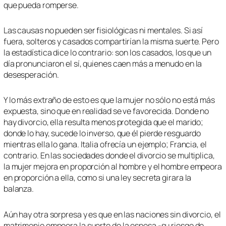
que pueda romperse.
Las causas no pueden ser fisiológicas ni mentales. Si así
fuera, solteros y casados compartirían la misma suerte. Pero
la estadística dice lo contrario: son los casados, los que un
día pronunciaron el sí, quienes caen más a menudo en la
desesperación.
Y lo más extraño de esto es que la mujer no sólo no está más
expuesta, sino que en realidad se ve favorecida. Donde no
hay divorcio, ella resulta menos protegida que el marido;
donde lo hay, sucede lo inverso, que él pierde resguardo
mientras ella lo gana. Italia ofrecía un ejemplo; Francia, el
contrario. En las sociedades donde el divorcio se multiplica,
la mujer mejora en proporción al hombre y el hombre empeora
en proporción a ella, como si una ley secreta girara la
balanza.
Aún hay otra sorpresa y es que en las naciones sin divorcio, el
matrimonio empeora la suerte de la esposa -su riesgo de