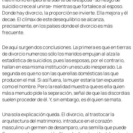
suicidio crece al unirse- mientras que fortalece al esposo.
Donde hay divorcio, la proporción se invierte. Ella mejora y él
decae. El clímax de este desequilibrio se alcanza,
precisamente, en los países donde el divorcio es más
frecuente.
De aquí surgen dos conclusiones. La primera es que en tierras
de divorcio numeroso sólo los maridos empujan al alza la
estadística de suicidios, pues las esposas, por el contrario,
hallan en esa misma institución un escudo inesperado. La
segunda es que no son las querellas domésticas las que
producen el mal. Si así fuera, la mujer estaría tan expuesta
como el hombre. Pero la realidad muestra que es ella quien
más a menudo pide la separación, señal de que las discordias
suelen proceder de él. Y, sin embargo, es él quien se mata.
Una sola explicación queda. El divorcio, al trastocar la
arquitectura del matrimonio, introduce en el corazón
masculino un germen de desamparo, una semilla que puede