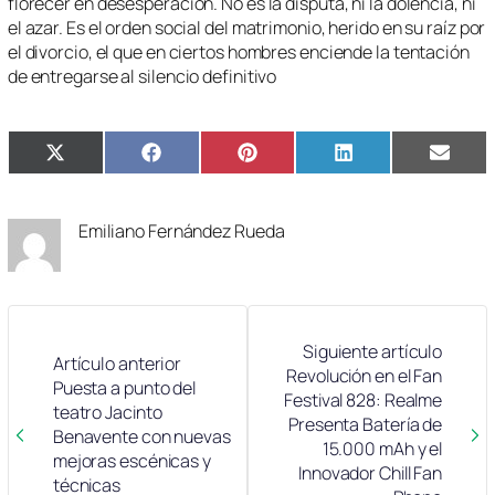
florecer en desesperación. No es la disputa, ni la dolencia, ni
el azar. Es el orden social del matrimonio, herido en su raíz por
el divorcio, el que en ciertos hombres enciende la tentación
de entregarse al silencio definitivo
Compartir
Compartir
Compartir
Compartir
Compa
X
Facebook
Pinterest
LinkedIn
Email
en
en
en
en
en
(Twitter)
Emiliano Fernández Rueda
Siguiente artículo
Artículo anterior
Revolución en el Fan
Puesta a punto del
Festival 828: Realme
teatro Jacinto
Presenta Batería de
Benavente con nuevas
15.000 mAh y el
mejoras escénicas y
Innovador Chill Fan
técnicas