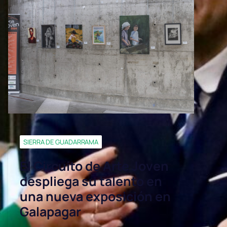
SIERRA DE GUADARRAMA
El Circuito de Arte Joven
despliega su talento en
una nueva exposición en
Galapagar