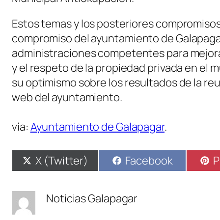
Estos temas y los posteriores compromisos 
compromiso del ayuntamiento de Galapagar 
administraciones competentes para mejorar
y el respeto de la propiedad privada en el m
su optimismo sobre los resultados de la reu
web del ayuntamiento.
vía:
Ayuntamiento de Galapagar
.
Compartir
Compartir
C
X (Twitter)
Facebook
P
en
en
e
Noticias Galapagar