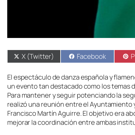
Compartir
Compartir
C
X (Twitter)
Facebook
P
en
en
e
El espectáculo de danza española y flamen
un evento tan destacado como los temas de
Para mantener y seguir potenciando la segu
realizó una reunión entre el Ayuntamiento y
Francisco Martín Aguirre. El objetivo era a
mejorar la coordinación entre ambas instit