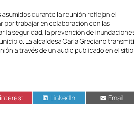
asumidos durante la reunión reflejan el
por trabajar en colaboración con las
 la seguridad, la prevención de inundacione
unicipio. La alcaldesa Carla Greciano transmit
nión a través de un audio publicado en el sitio
ompartir
Compartir
Compart
interest
LinkedIn
Email
n
en
en