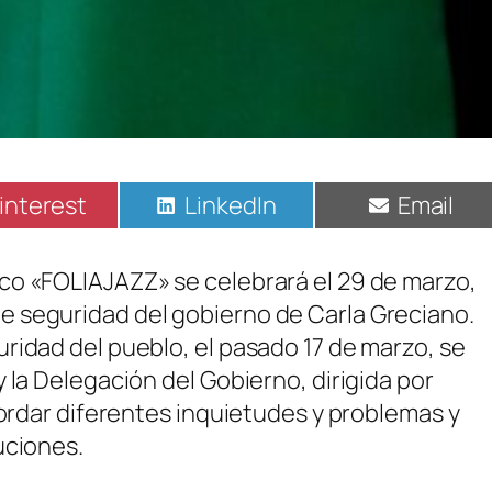
ompartir
Compartir
Compart
interest
LinkedIn
Email
n
en
en
co «FOLIAJAZZ» se celebrará el 29 de marzo,
 seguridad del gobierno de Carla Greciano.
ridad del pueblo, el pasado 17 de marzo, se
 la Delegación del Gobierno, dirigida por
bordar diferentes inquietudes y problemas y
uciones.