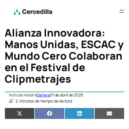
Alianza Innovadora:
Manos Unidas, ESCAC y
Mundo Cero Colaboran
en el Festival de
Clipmetrajes
Noticias Madrid
General
11 de abril de 2025
2
minutos de tiempo de lectura
Compartir
Compartir
Compartir
Compar
X
Facebook
LinkedIn
Email
en
en
en
en
(Twitter)