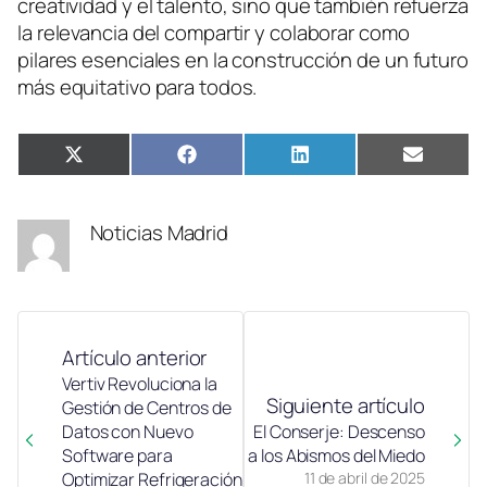
creatividad y el talento, sino que también refuerza
la relevancia del compartir y colaborar como
pilares esenciales en la construcción de un futuro
más equitativo para todos.
Compartir
Compartir
Compartir
Compar
X
Facebook
LinkedIn
Email
en
en
en
en
(Twitter)
Noticias Madrid
Artículo anterior
Vertiv Revoluciona la
Siguiente artículo
Gestión de Centros de
Datos con Nuevo
El Conserje: Descenso
Software para
a los Abismos del Miedo
Optimizar Refrigeración
11 de abril de 2025