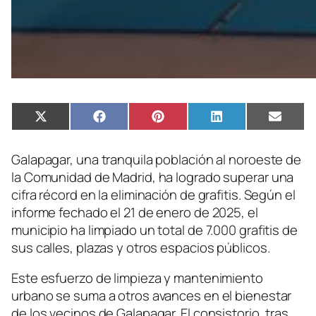
Compartir
Compartir
Compartir
Compartir
Compa
X
Facebook
Pinterest
LinkedIn
Email
en
en
en
en
en
(Twitter)
Galapagar, una tranquila población al noroeste de
la Comunidad de Madrid, ha logrado superar una
cifra récord en la eliminación de grafitis. Según el
informe fechado el 21 de enero de 2025, el
municipio ha limpiado un total de 7.000 grafitis de
sus calles, plazas y otros espacios públicos.
Este esfuerzo de limpieza y mantenimiento
urbano se suma a otros avances en el bienestar
de los vecinos de Galapagar. El consistorio, tras