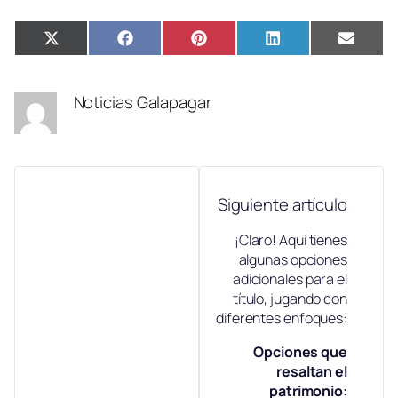
Compartir
Compartir
Compartir
Compartir
Compa
X
Facebook
Pinterest
LinkedIn
Email
en
en
en
en
en
(Twitter)
Noticias Galapagar
Siguiente artículo
¡Claro! Aquí tienes
algunas opciones
adicionales para el
título, jugando con
diferentes enfoques:
Opciones que
resaltan el
patrimonio: