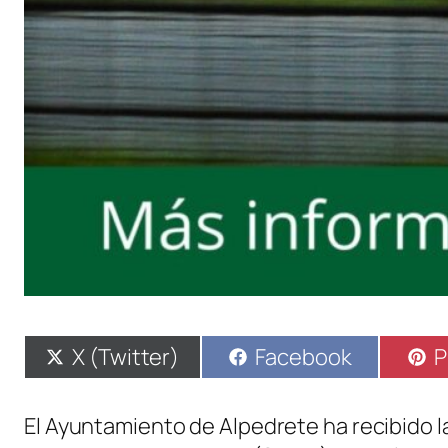
Compartir
Compartir
C
X (Twitter)
Facebook
P
en
en
e
El Ayuntamiento de Alpedrete ha recibido l