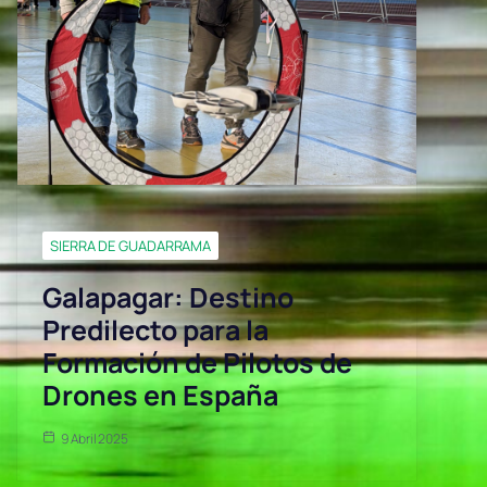
SIERRA DE GUADARRAMA
Galapagar: Destino
Predilecto para la
Formación de Pilotos de
Drones en España
9 Abril 2025