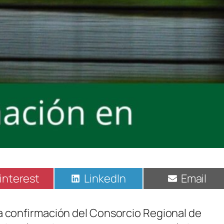
ompartir
Compartir
Compart
interest
LinkedIn
Email
n
en
en
a confirmación del Consorcio Regional de