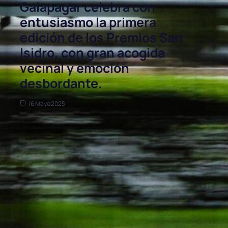
Galapagar celebra con
entusiasmo la primera
edición de los Premios San
Isidro, con gran acogida
vecinal y emoción
desbordante.
16 Mayo 2025