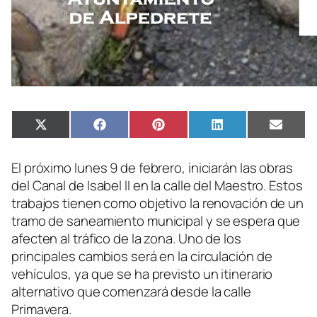
Compartir
Compartir
Compartir
Compartir
Compa
X
Facebook
Pinterest
LinkedIn
Email
en
en
en
en
en
(Twitter)
El próximo lunes 9 de febrero, iniciarán las obras
del Canal de Isabel II en la calle del Maestro. Estos
trabajos tienen como objetivo la renovación de un
tramo de saneamiento municipal y se espera que
afecten al tráfico de la zona. Uno de los
principales cambios será en la circulación de
vehículos, ya que se ha previsto un itinerario
alternativo que comenzará desde la calle
Primavera.