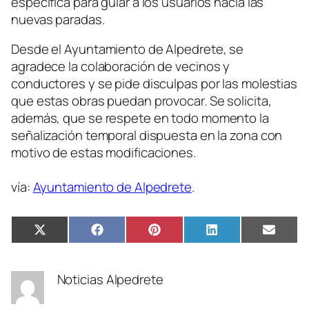
específica para guiar a los usuarios hacia las
nuevas paradas.
Desde el Ayuntamiento de Alpedrete, se
agradece la colaboración de vecinos y
conductores y se pide disculpas por las molestias
que estas obras puedan provocar. Se solicita,
además, que se respete en todo momento la
señalización temporal dispuesta en la zona con
motivo de estas modificaciones.
vía:
Ayuntamiento de Alpedrete
.
Compartir
Compartir
Compartir
Compartir
Compa
X
Facebook
Pinterest
LinkedIn
Email
en
en
en
en
en
(Twitter)
Noticias Alpedrete