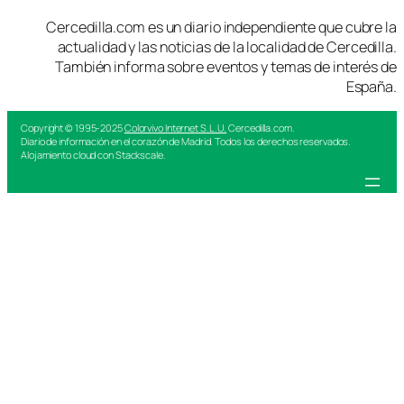
Cercedilla.com es un diario independiente que cubre la
actualidad y las noticias de la localidad de Cercedilla.
También informa sobre eventos y temas de interés de
España.
Copyright © 1995-2025
Colorvivo Internet S.L.U.
Cercedilla.com.
Diario de información en el corazón de Madrid. Todos los derechos reservados.
Alojamiento cloud con Stackscale.