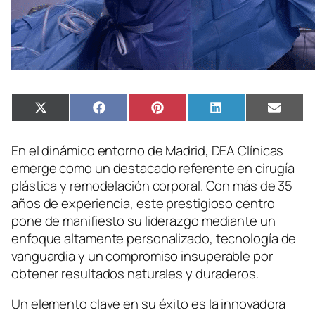
Compartir
Compartir
Compartir
Compartir
Compa
X
Facebook
Pinterest
LinkedIn
Email
en
en
en
en
en
(Twitter)
En el dinámico entorno de Madrid, DEA Clínicas
emerge como un destacado referente en cirugía
plástica y remodelación corporal. Con más de 35
años de experiencia, este prestigioso centro
pone de manifiesto su liderazgo mediante un
enfoque altamente personalizado, tecnología de
vanguardia y un compromiso insuperable por
obtener resultados naturales y duraderos.
Un elemento clave en su éxito es la innovadora