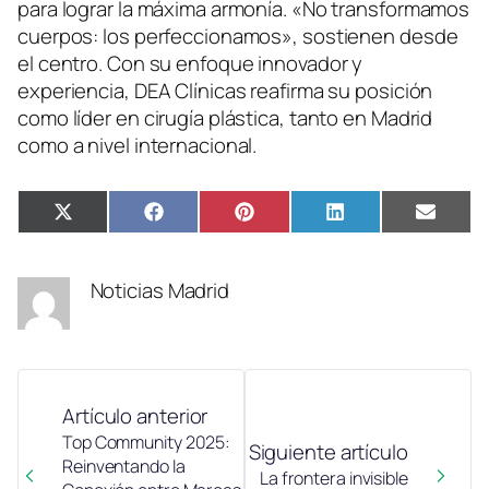
para lograr la máxima armonía. «No transformamos
cuerpos: los perfeccionamos», sostienen desde
el centro. Con su enfoque innovador y
experiencia, DEA Clínicas reafirma su posición
como líder en cirugía plástica, tanto en Madrid
como a nivel internacional.
Compartir
Compartir
Compartir
Compartir
Compa
X
Facebook
Pinterest
LinkedIn
Email
en
en
en
en
en
(Twitter)
Noticias Madrid
Artículo anterior
Top Community 2025:
Siguiente artículo
Reinventando la
La frontera invisible