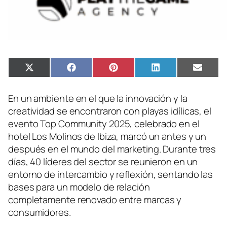
Compartir
Compartir
Compartir
Compartir
Compa
X
Facebook
Pinterest
LinkedIn
Email
en
en
en
en
en
(Twitter)
En un ambiente en el que la innovación y la
creatividad se encontraron con playas idílicas, el
evento Top Community 2025, celebrado en el
hotel Los Molinos de Ibiza, marcó un antes y un
después en el mundo del marketing. Durante tres
días, 40 líderes del sector se reunieron en un
entorno de intercambio y reflexión, sentando las
bases para un modelo de relación
completamente renovado entre marcas y
consumidores.