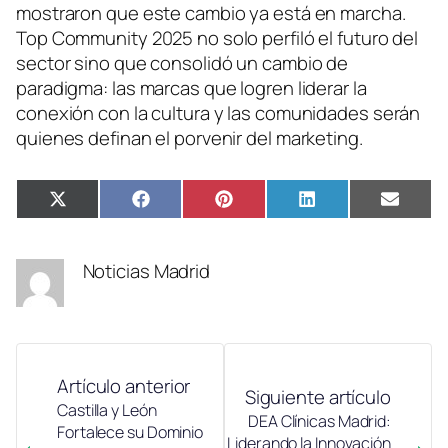
mostraron que este cambio ya está en marcha.
Top Community 2025 no solo perfiló el futuro del
sector sino que consolidó un cambio de
paradigma: las marcas que logren liderar la
conexión con la cultura y las comunidades serán
quienes definan el porvenir del marketing.
Compartir
Compartir
Compartir
Compartir
Compa
X
Facebook
Pinterest
LinkedIn
Email
en
en
en
en
en
(Twitter)
Noticias Madrid
Artículo anterior
Siguiente artículo
Castilla y León
DEA Clínicas Madrid:
Fortalece su Dominio
Liderando la Innovación