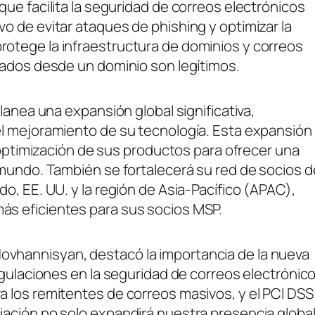
ue facilita la seguridad de correos electrónicos
o de evitar ataques de phishing y optimizar la
otege la infraestructura de dominios y correos
iados desde un dominio son legítimos.
lanea una expansión global significativa,
el mejoramiento de su tecnología. Esta expansión
a optimización de sus productos para ofrecer una
 mundo. También se fortalecerá su red de socios d
o, EE. UU. y la región de Asia-Pacífico (APAC),
s eficientes para sus socios MSP.
vhannisyan, destacó la importancia de la nueva
egulaciones en la seguridad de correos electrónico
 los remitentes de correos masivos, y el PCI DSS
ación no solo expandirá nuestra presencia global