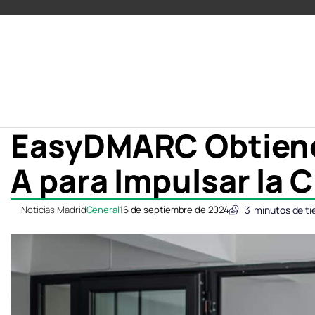
EasyDMARC Obtiene 
A para Impulsar la 
Noticias Madrid
General
16 de septiembre de 2024
3
minutos de ti
Compartir
Compartir
Compartir
Compartir
C
C
en
en
en
en
e
e