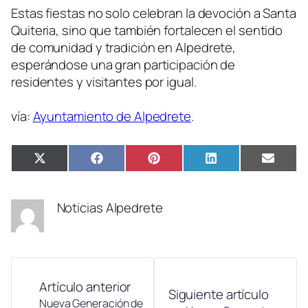
Estas fiestas no solo celebran la devoción a Santa
Quiteria, sino que también fortalecen el sentido
de comunidad y tradición en Alpedrete,
esperándose una gran participación de
residentes y visitantes por igual.
vía:
Ayuntamiento de Alpedrete
.
Compartir
Compartir
Compartir
Compartir
Compa
X
Facebook
Pinterest
LinkedIn
Email
en
en
en
en
en
(Twitter)
Noticias Alpedrete
Artículo anterior
Siguiente artículo
Nueva Generación de