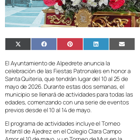
Compartir
Compartir
Compartir
Compartir
Compa
X
Facebook
Pinterest
LinkedIn
Email
en
en
en
en
en
(Twitter)
El Ayuntamiento de Alpedrete anuncia la
celebración de las Fiestas Patronales en honor a
Santa Quiteria, que tendrán lugar del 10 al 25 de
mayo de 2026. Durante estas dos semanas, el
municipio se llenará de actividades para todas las
edades, comenzando con una serie de eventos
previos desde el 10 al 14 de mayo.
El programa de actividades incluye el Torneo
Infantil de Ajedrez en el Colegio Clara Campo
Amor el 10 de mayo, y un Torneo de Mus en la