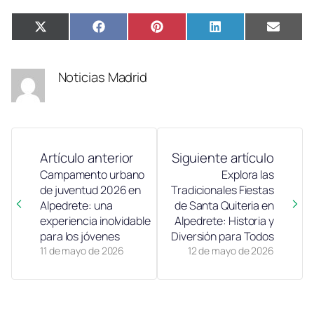
Compartir
Compartir
Compartir
Compartir
Compa
X
Facebook
Pinterest
LinkedIn
Email
en
en
en
en
en
(Twitter)
Noticias Madrid
Artículo anterior
Siguiente artículo
Campamento urbano
Explora las
de juventud 2026 en
Tradicionales Fiestas
Alpedrete: una
de Santa Quiteria en
experiencia inolvidable
Alpedrete: Historia y
para los jóvenes
Diversión para Todos
11 de mayo de 2026
12 de mayo de 2026