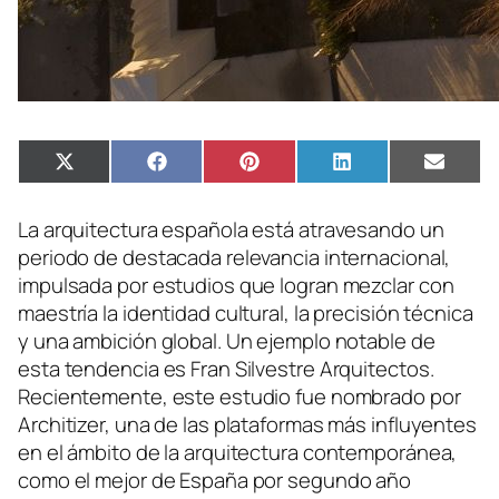
Compartir
Compartir
Compartir
Compartir
Compa
X
Facebook
Pinterest
LinkedIn
Email
en
en
en
en
en
(Twitter)
La arquitectura española está atravesando un
periodo de destacada relevancia internacional,
impulsada por estudios que logran mezclar con
maestría la identidad cultural, la precisión técnica
y una ambición global. Un ejemplo notable de
esta tendencia es Fran Silvestre Arquitectos.
Recientemente, este estudio fue nombrado por
Architizer, una de las plataformas más influyentes
en el ámbito de la arquitectura contemporánea,
como el mejor de España por segundo año