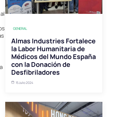
al
os
GENERAL
as
Almas Industries Fortalece
la Labor Humanitaria de
Médicos del Mundo España
con la Donación de
ua
Desfibriladores
15 Julio 2024