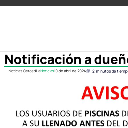
Notificación a dueñ
Noticias Cercedilla
Noticias
10 de abril de 2024
2
minutos de tiemp
Compartir
Compartir
Compartir
Compartir
C
C
en
en
en
en
e
e