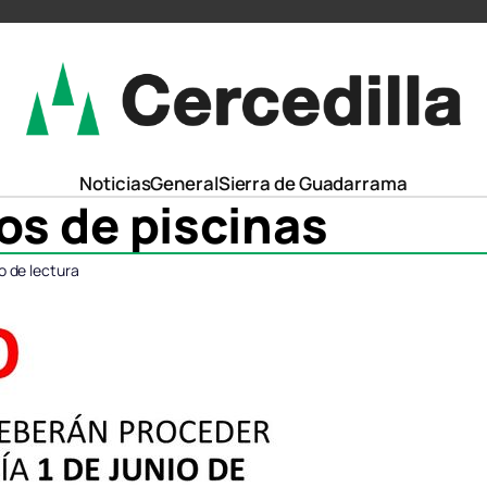
Noticias
General
Sierra de Guadarrama
os de piscinas
o de lectura
ompartir
ompartir
Compartir
Compartir
Comparti
Comparti
n
n
en
en
en
en