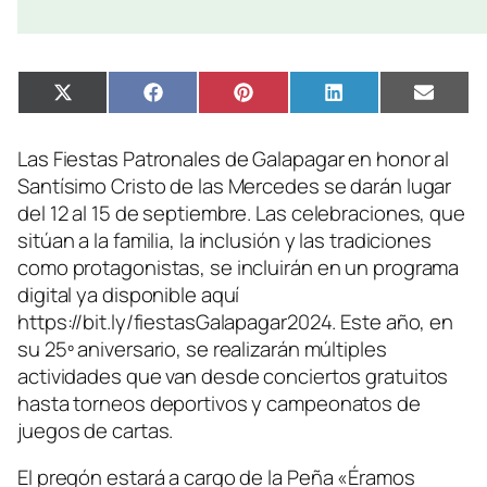
Compartir
Compartir
Compartir
Compartir
Compa
X
Facebook
Pinterest
LinkedIn
Email
en
en
en
en
en
(Twitter)
Las Fiestas Patronales de Galapagar en honor al
Santísimo Cristo de las Mercedes se darán lugar
del 12 al 15 de septiembre. Las celebraciones, que
sitúan a la familia, la inclusión y las tradiciones
como protagonistas, se incluirán en un programa
digital ya disponible aquí
https://bit.ly/fiestasGalapagar2024. Este año, en
su 25º aniversario, se realizarán múltiples
actividades que van desde conciertos gratuitos
hasta torneos deportivos y campeonatos de
juegos de cartas.
El pregón estará a cargo de la Peña «Éramos