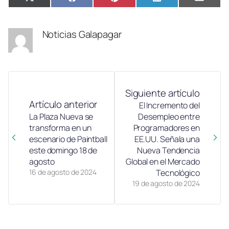
Compartir
Compartir
Compartir
Compartir
Compa
X
Facebook
Pinterest
LinkedIn
Email
en
en
en
en
en
(Twitter)
Noticias Galapagar
Siguiente artículo
Artículo anterior
El Incremento del
La Plaza Nueva se
Desempleo entre
transforma en un
Programadores en
escenario de Paintball
EE.UU. Señala una
este domingo 18 de
Nueva Tendencia
agosto
Global en el Mercado
16 de agosto de 2024
Tecnológico
19 de agosto de 2024