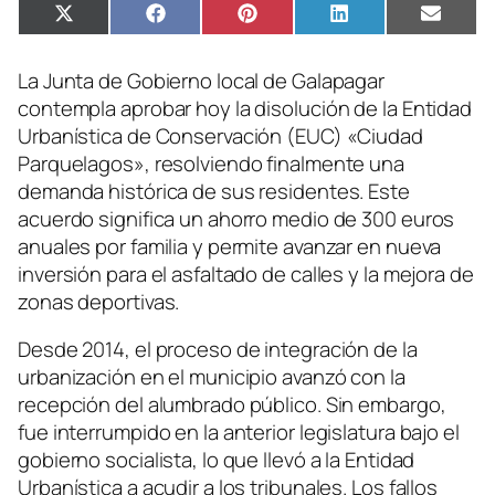
Compartir
Compartir
Compartir
Compartir
Compa
X
Facebook
Pinterest
LinkedIn
Email
en
en
en
en
en
(Twitter)
La Junta de Gobierno local de Galapagar
contempla aprobar hoy la disolución de la Entidad
Urbanística de Conservación (EUC) «Ciudad
Parquelagos», resolviendo finalmente una
demanda histórica de sus residentes. Este
acuerdo significa un ahorro medio de 300 euros
anuales por familia y permite avanzar en nueva
inversión para el asfaltado de calles y la mejora de
zonas deportivas.
Desde 2014, el proceso de integración de la
urbanización en el municipio avanzó con la
recepción del alumbrado público. Sin embargo,
fue interrumpido en la anterior legislatura bajo el
gobierno socialista, lo que llevó a la Entidad
Urbanística a acudir a los tribunales. Los fallos