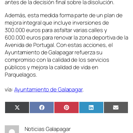
antes de la decisión final sobre la disolución.
Además, esta medida forma parte de un plan de
mejora integral que incluye inversiones de
300.000 euros para asfaltar varias calles y
600.000 euros para renovar la zona deportiva de la
Avenida de Portugal. Con estas acciones, el
Ayuntamiento de Galapagar refuerza su
compromiso con la calidad de los servicios
públicos y mejora la calidad de vida en
Parquelagos.
vía:
Ayuntamiento de Galapagar
.
Compartir
Compartir
Compartir
Compartir
Compa
X
Facebook
Pinterest
LinkedIn
Email
en
en
en
en
en
(Twitter)
Noticias Galapagar