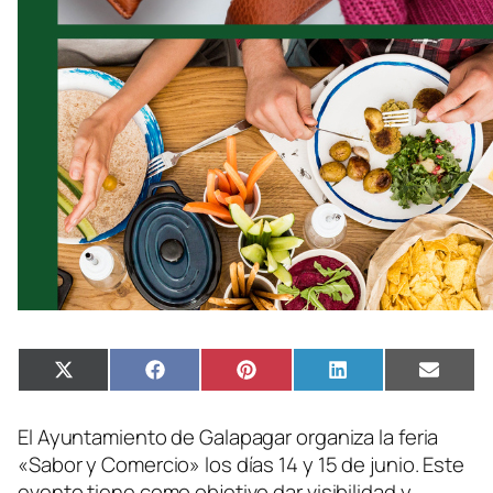
Compartir
Compartir
Compartir
Compartir
Compa
X
Facebook
Pinterest
LinkedIn
Email
en
en
en
en
en
(Twitter)
El Ayuntamiento de Galapagar organiza la feria
«Sabor y Comercio» los días 14 y 15 de junio. Este
evento tiene como objetivo dar visibilidad y