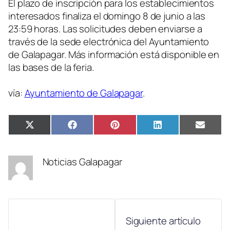
El plazo de inscripción para los establecimientos
interesados finaliza el domingo 8 de junio a las
23:59 horas. Las solicitudes deben enviarse a
través de la sede electrónica del Ayuntamiento
de Galapagar. Más información está disponible en
las bases de la feria.
vía:
Ayuntamiento de Galapagar
.
Compartir
Compartir
Compartir
Compartir
Compa
X
Facebook
Pinterest
LinkedIn
Email
en
en
en
en
en
(Twitter)
Noticias Galapagar
Siguiente artículo