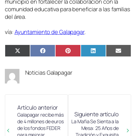
municipio en fortalecer la colaboración con la
comunidad educativa para beneficiar a las familias
del área.
vía:
Ayuntamiento de Galapagar
.
Compartir
Compartir
Compartir
Compartir
Compa
X
Facebook
Pinterest
LinkedIn
Email
en
en
en
en
en
(Twitter)
Noticias Galapagar
Artículo anterior
Siguiente artículo
Galapagar recibe más
de 4 millones de euros
La Mafia Se Sienta a la
de los fondos FEDER
Mesa: 25 Años de
para mejorar
Tradición y Exquisita