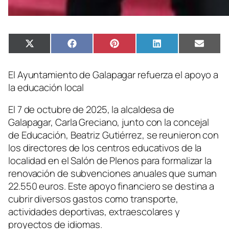
Compartir
Compartir
Compartir
Compartir
Compa
X
Facebook
Pinterest
LinkedIn
Email
en
en
en
en
en
(Twitter)
El Ayuntamiento de Galapagar refuerza el apoyo a
la educación local
El 7 de octubre de 2025, la alcaldesa de
Galapagar, Carla Greciano, junto con la concejal
de Educación, Beatriz Gutiérrez, se reunieron con
los directores de los centros educativos de la
localidad en el Salón de Plenos para formalizar la
renovación de subvenciones anuales que suman
22.550 euros. Este apoyo financiero se destina a
cubrir diversos gastos como transporte,
actividades deportivas, extraescolares y
proyectos de idiomas.