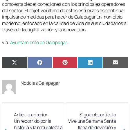
como establecer conexiones con los principales operadores
del sector. El objetivo último de estos esfuerzos es continuar
impulsando medidas para hacer de Galapagar un municipio
moderno, enfocado en la calidad de vida de sus ciudadanos a
través de la digitalización y la innovación.
vía:
Ayuntamiento de Galapagar
.
Compartir
Compartir
Compartir
Compartir
Compa
X
Facebook
Pinterest
LinkedIn
Email
en
en
en
en
en
(Twitter)
Noticias Galapagar
Artículo anterior
Siguiente artículo
Un recorrido por la
Vive una Semana Santa
historia y la naturaleza a
llena de devoción y