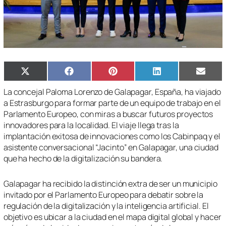
Compartir
Compartir
Compartir
Compartir
Compa
X
Facebook
Pinterest
LinkedIn
Email
en
en
en
en
en
(Twitter)
La concejal Paloma Lorenzo de Galapagar, España, ha viajado
a Estrasburgo para formar parte de un equipo de trabajo en el
Parlamento Europeo, con miras a buscar futuros proyectos
innovadores para la localidad. El viaje llega tras la
implantación exitosa de innovaciones como los Cabinpaq y el
asistente conversacional “Jacinto” en Galapagar, una ciudad
que ha hecho de la digitalización su bandera.
Galapagar ha recibido la distinción extra de ser un municipio
invitado por el Parlamento Europeo para debatir sobre la
regulación de la digitalización y la inteligencia artificial. El
objetivo es ubicar a la ciudad en el mapa digital global y hacer