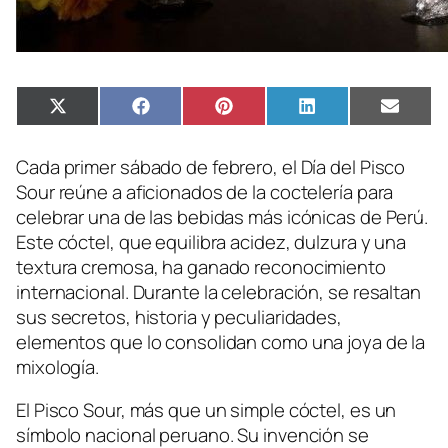
Compartir
Compartir
Compartir
Compartir
Compa
X
Facebook
Pinterest
LinkedIn
Email
en
en
en
en
en
(Twitter)
Cada primer sábado de febrero, el Día del Pisco
Sour reúne a aficionados de la coctelería para
celebrar una de las bebidas más icónicas de Perú.
Este cóctel, que equilibra acidez, dulzura y una
textura cremosa, ha ganado reconocimiento
internacional. Durante la celebración, se resaltan
sus secretos, historia y peculiaridades,
elementos que lo consolidan como una joya de la
mixología.
El Pisco Sour, más que un simple cóctel, es un
símbolo nacional peruano. Su invención se