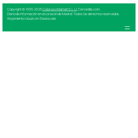
Copyright © 1995-2025
Colorvivo Internet S.L.U.
Cercedilla.com.
Diario de información en el corazón de Madrid. Todos los derechos reservados.
Alojamiento cloud con Stackscale.