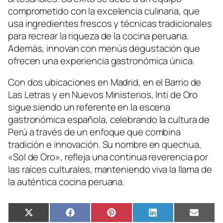
comprometido con la excelencia culinaria, que
usa ingredientes frescos y técnicas tradicionales
para recrear la riqueza de la cocina peruana.
Además, innovan con menús degustación que
ofrecen una experiencia gastronómica única.
Con dos ubicaciones en Madrid, en el Barrio de
Las Letras y en Nuevos Ministerios, Inti de Oro
sigue siendo un referente en la escena
gastronómica española, celebrando la cultura de
Perú a través de un enfoque que combina
tradición e innovación. Su nombre en quechua,
«Sol de Oro», refleja una continua reverencia por
las raíces culturales, manteniendo viva la llama de
la auténtica cocina peruana.
Compartir
Compartir
Compartir
Compartir
Compa
X
Facebook
Pinterest
LinkedIn
Email