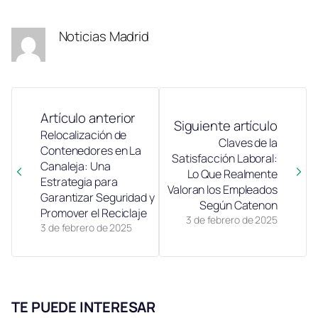
en
en
en
en
en
(Twitter)
Noticias Madrid
Artículo anterior
Siguiente artículo
Relocalización de
Claves de la
Contenedores en La
Satisfacción Laboral:
Canaleja: Una
Lo Que Realmente
Estrategia para
Valoran los Empleados
Garantizar Seguridad y
Según Catenon
Promover el Reciclaje
3 de febrero de 2025
3 de febrero de 2025
TE PUEDE INTERESAR