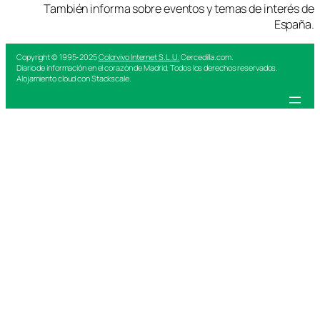
También informa sobre eventos y temas de interés de
España.
Copyright © 1995-2025
Colorvivo Internet S.L.U.
Cercedilla.com.
Diario de información en el corazón de Madrid. Todos los derechos reservados.
Alojamiento cloud con Stackscale.