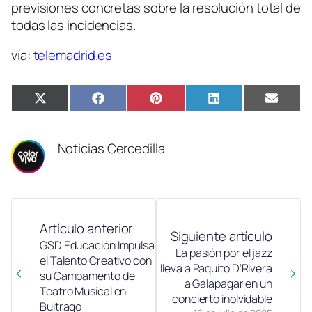
previsiones concretas sobre la resolución total de
todas las incidencias.
vía:
telemadrid.es
Compartir
Compartir
Compartir
Compartir
Compa
X
Facebook
Pinterest
LinkedIn
Email
en
en
en
en
en
(Twitter)
Noticias Cercedilla
Artículo anterior
Siguiente artículo
GSD Educación Impulsa
La pasión por el jazz
el Talento Creativo con
lleva a Paquito D’Rivera
su Campamento de
a Galapagar en un
Teatro Musical en
concierto inolvidable
Buitrago